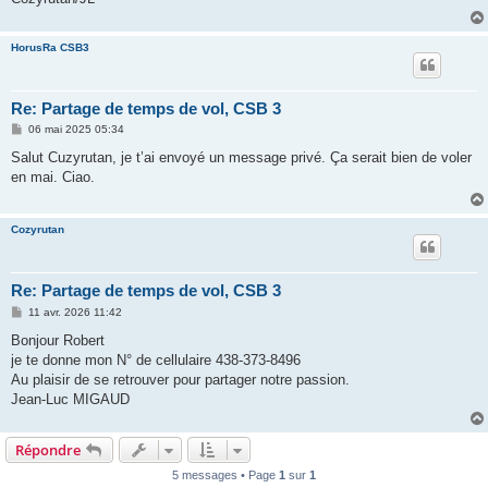
HorusRa CSB3
Re: Partage de temps de vol, CSB 3
M
06 mai 2025 05:34
e
s
Salut Cuzyrutan, je t’ai envoyé un message privé. Ça serait bien de voler
s
en mai. Ciao.
a
g
e
Cozyrutan
Re: Partage de temps de vol, CSB 3
M
11 avr. 2026 11:42
e
s
Bonjour Robert
s
je te donne mon N° de cellulaire 438-373-8496
a
g
Au plaisir de se retrouver pour partager notre passion.
e
Jean-Luc MIGAUD
Répondre
5 messages • Page
1
sur
1