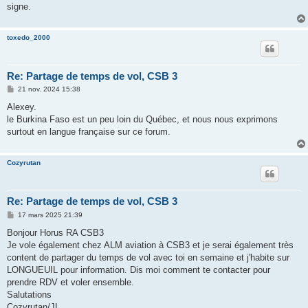
signe.
toxedo_2000
Re: Partage de temps de vol, CSB 3
M
21 nov. 2024 15:38
e
s
Alexey.
s
le Burkina Faso est un peu loin du Québec, et nous nous exprimons
a
g
surtout en langue française sur ce forum.
e
Cozyrutan
Re: Partage de temps de vol, CSB 3
M
17 mars 2025 21:39
e
s
Bonjour Horus RA CSB3
s
Je vole également chez ALM aviation à CSB3 et je serai également très
a
g
content de partager du temps de vol avec toi en semaine et j'habite sur
e
LONGUEUIL pour information. Dis moi comment te contacter pour
prendre RDV et voler ensemble.
Salutations
Cozyrutan/JL