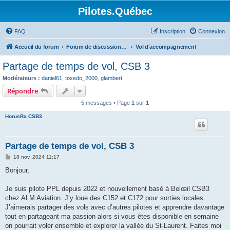
Pilotes.Québec
FAQ
Inscription
Connexion
Accueil du forum
Forum de discussions sur l'aviation générale
Vol d'accompagnement
Partage de temps de vol, CSB 3
Modérateurs :
daniel61
,
toxedo_2000
,
glambert
Répondre
5 messages • Page
1
sur
1
HorusRa CSB3
Partage de temps de vol, CSB 3
M
18 nov. 2024 11:17
e
s
Bonjour,
s
a
g
Je suis pilote PPL depuis 2022 et nouvellement basé à Belœil CSB3
e
chez ALM Aviation. J’y loue des C152 et C172 pour sorties locales.
J’aimerais partager des vols avec d’autres pilotes et apprendre davantage
tout en partageant ma passion alors si vous êtes disponible en semaine
on pourrait voler ensemble et explorer la vallée du St-Laurent. Faites moi