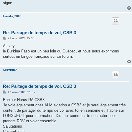
signe.
toxedo_2000
Re: Partage de temps de vol, CSB 3
M
21 nov. 2024 15:38
e
s
Alexey.
s
le Burkina Faso est un peu loin du Québec, et nous nous exprimons
a
g
surtout en langue française sur ce forum.
e
Cozyrutan
Re: Partage de temps de vol, CSB 3
M
17 mars 2025 21:39
e
s
Bonjour Horus RA CSB3
s
Je vole également chez ALM aviation à CSB3 et je serai également très
a
g
content de partager du temps de vol avec toi en semaine et j'habite sur
e
LONGUEUIL pour information. Dis moi comment te contacter pour
prendre RDV et voler ensemble.
Salutations
Cozyrutan/JL