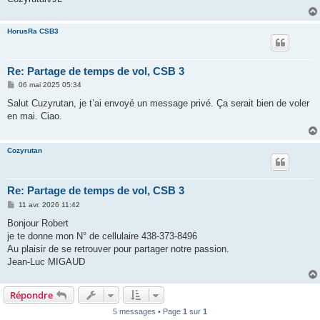
HorusRa CSB3
Re: Partage de temps de vol, CSB 3
M
06 mai 2025 05:34
e
s
Salut Cuzyrutan, je t’ai envoyé un message privé. Ça serait bien de voler
s
en mai. Ciao.
a
g
e
Cozyrutan
Re: Partage de temps de vol, CSB 3
M
11 avr. 2026 11:42
e
s
Bonjour Robert
s
je te donne mon N° de cellulaire 438-373-8496
a
g
Au plaisir de se retrouver pour partager notre passion.
e
Jean-Luc MIGAUD
Répondre
5 messages • Page
1
sur
1