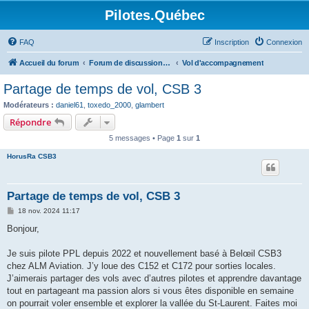
Pilotes.Québec
FAQ
Inscription
Connexion
Accueil du forum
Forum de discussions sur l'aviation générale
Vol d'accompagnement
Partage de temps de vol, CSB 3
Modérateurs :
daniel61
,
toxedo_2000
,
glambert
Répondre
5 messages • Page
1
sur
1
HorusRa CSB3
Partage de temps de vol, CSB 3
M
18 nov. 2024 11:17
e
s
Bonjour,
s
a
g
Je suis pilote PPL depuis 2022 et nouvellement basé à Belœil CSB3
e
chez ALM Aviation. J’y loue des C152 et C172 pour sorties locales.
J’aimerais partager des vols avec d’autres pilotes et apprendre davantage
tout en partageant ma passion alors si vous êtes disponible en semaine
on pourrait voler ensemble et explorer la vallée du St-Laurent. Faites moi