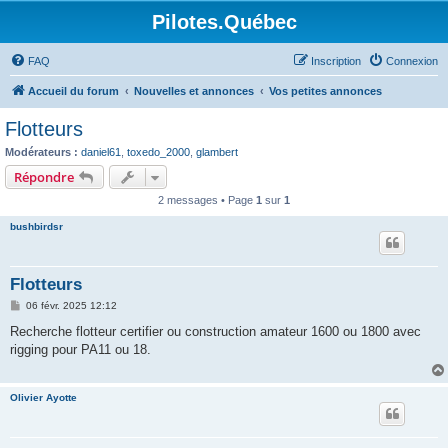
Pilotes.Québec
FAQ
Inscription
Connexion
Accueil du forum
Nouvelles et annonces
Vos petites annonces
Flotteurs
Modérateurs :
daniel61
,
toxedo_2000
,
glambert
Répondre
2 messages • Page
1
sur
1
bushbirdsr
Flotteurs
M
06 févr. 2025 12:12
e
s
Recherche flotteur certifier ou construction amateur 1600 ou 1800 avec
s
rigging pour PA11 ou 18.
a
g
e
Olivier Ayotte