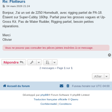
Re: Flotteurs
M
04 mars 2026 21:24
e
s
Bonjour, J'ai un set de 2250 Homebuilt, avec rigging partiel de PA-18.
s
Étaient sur Super-Cubby 160hp. Parfait pour les grosses vagues et Up-
a
g
Gross Kit. Pas de Water Rudder, Rigging partiel, besoin petites
e
réparations.
Merci
Olivier
Vous ne pouvez pas consulter les pièces jointes insérées à ce message.
Répondre
2 messages • Page
1
sur
1
Aller
Accueil du forum
Fuseau horaire sur
UTC-04:00
Développé par
phpBB
® Forum Software © phpBB Limited
Traduction française officielle
©
Qiaeru
Confidentialité
|
Conditions