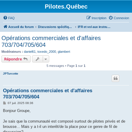
Pilotes.Québec
FAQ
Inscription
Connexion
Accueil du forum
Discussions spécifiques et techniques
IFR et vol aux instruments
Opérations commerciales et d'affaires
703/704/705/604
Modérateurs :
daniel61
,
toxedo_2000
,
glambert
Répondre
5 messages • Page
1
sur
1
JPTurcotte
Opérations commerciales et d'affaires
703/704/705/604
M
07 juil. 2025 08:36
e
s
Bonjour Groupe,
s
a
g
Je sais que la communauté est composé surtout de pilotes privés et de
e
brousse... Mais y a t-il un interêt/de la place pour ce genre de fil de
discussion?