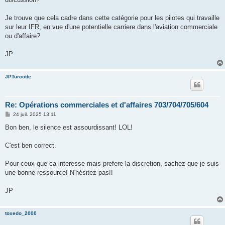
Je trouve que cela cadre dans cette catégorie pour les pilotes qui travaille
sur leur IFR, en vue d'une potentielle carriere dans l'aviation commerciale
ou d'affaire?
JP
JPTurcotte
Re: Opérations commerciales et d'affaires 703/704/705/604
M
24 juil. 2025 13:11
e
s
Bon ben, le silence est assourdissant! LOL!
s
a
g
C'est ben correct.
e
Pour ceux que ca interesse mais prefere la discretion, sachez que je suis
une bonne ressource! N'hésitez pas!!
JP
toxedo_2000