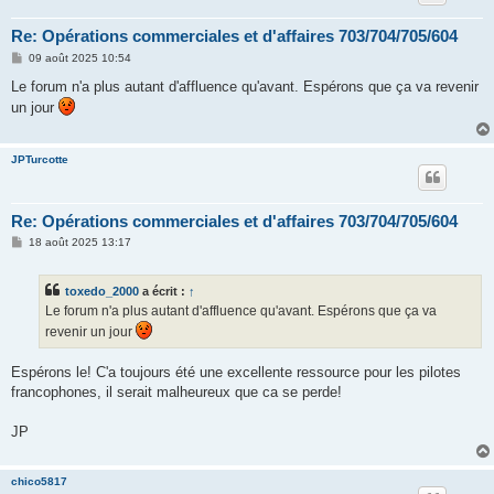
Re: Opérations commerciales et d'affaires 703/704/705/604
M
09 août 2025 10:54
e
s
Le forum n'a plus autant d'affluence qu'avant. Espérons que ça va revenir
s
un jour
a
g
e
JPTurcotte
Re: Opérations commerciales et d'affaires 703/704/705/604
M
18 août 2025 13:17
e
s
s
toxedo_2000
a écrit :
↑
a
g
Le forum n'a plus autant d'affluence qu'avant. Espérons que ça va
e
revenir un jour
Espérons le! C'a toujours été une excellente ressource pour les pilotes
francophones, il serait malheureux que ca se perde!
JP
chico5817