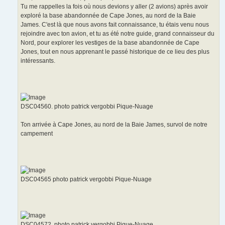
Tu me rappelles la fois où nous devions y aller (2 avions) après avoir
exploré la base abandonnée de Cape Jones, au nord de la Baie
James. C'est là que nous avons fait connaissance, tu étais venu nous
rejoindre avec ton avion, et tu as été notre guide, grand connaisseur du
Nord, pour explorer les vestiges de la base abandonnée de Cape
Jones, tout en nous apprenant le passé historique de ce lieu des plus
intéressants.
DSC04560. photo patrick vergobbi Pique-Nuage
Ton arrivée à Cape Jones, au nord de la Baie James, survol de notre
campement
DSC04565 photo patrick vergobbi Pique-Nuage
DSC04572. photo patrick vergobbi Pique-Nuage