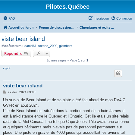
Pilotes.Québec
FAQ
Inscription
Connexion
Accueil du forum
Forum de discussions sur l'aviation générale
Chroniques et récits de voyage
viste bear island
Modérateurs :
daniel61
,
toxedo_2000
,
glambert
Répondre
10 messages • Page
1
sur
1
cgvfr
viste bear island
M
27 déc. 2024 09:08
e
s
Un survol de Bear Island et de sa piste a été fait abord de mon RV4 C-
s
GVFR en aout 2024.
a
g
L’ile de Bear Island est située dans la portion nord de la baie James et
e
est à mi-distance entre le Québec et l’Ontario. Cet ile etais un site relais
radar de la Mid Canada Line tel que Cape Jones. L’ile avais une antenne
et quelques bâtiments mais n’avais pas de personnel permanent sur
place. Une piste en gravier de 4000 pieds qui accueillait les avions tel