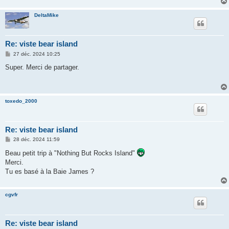
DeltaMike
Re: viste bear island
M
27 déc. 2024 10:25
e
s
Super. Merci de partager.
s
a
g
e
toxedo_2000
Re: viste bear island
M
28 déc. 2024 11:59
e
s
Beau petit trip à "Nothing But Rocks Island"
s
Merci.
a
g
Tu es basé à la Baie James ?
e
cgvfr
Re: viste bear island