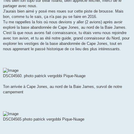
Très bien ton topo sur Bear Island, bien apprécié Michel, merci de le
e
partager avec nous.
J'aurais bien aimé y posé mes roues sur cette piste de brousse. Mais
bon, comme tu le sais, ça n'a pas pu se faire en 2016.
Tu me rappelles la fois où nous devions y aller (2 avions) après avoir
exploré la base abandonnée de Cape Jones, au nord de la Baie James.
C'est là que nous avons fait connaissance, tu étais venu nous rejoindre
avec ton avion, et tu as été notre guide, grand connaisseur du Nord, pour
explorer les vestiges de la base abandonnée de Cape Jones, tout en
nous apprenant le passé historique de ce lieu des plus intéressants.
DSC04560. photo patrick vergobbi Pique-Nuage
Ton arrivée à Cape Jones, au nord de la Baie James, survol de notre
campement
DSC04565 photo patrick vergobbi Pique-Nuage