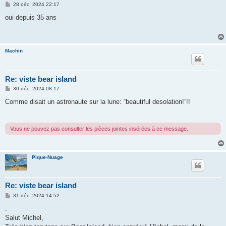
M
28 déc. 2024 22:17
e
s
oui depuis 35 ans
s
a
g
e
Machin
Re: viste bear island
M
30 déc. 2024 08:17
e
s
Comme disait un astronaute sur la lune: “beautiful desolation!”!!
s
a
g
e
Vous ne pouvez pas consulter les pièces jointes insérées à ce message.
Pique-Nuage
Re: viste bear island
M
31 déc. 2024 14:52
e
s
.
s
Salut Michel,
a
g