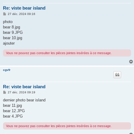
Re: viste bear island
M
27 déc. 2024 09:16
e
s
photo
s
bear 8.jpg
a
g
bear 9.JPG
e
bear 10.jpg
ajouter
Vous ne pouvez pas consulter les pièces jointes insérées à ce message.
cgvfr
Re: viste bear island
M
27 déc. 2024 09:19
e
s
dernier photo bear island
s
bear 11.jpg
a
g
bear 12.JPG
e
bear 4.JPG
Vous ne pouvez pas consulter les pièces jointes insérées à ce message.