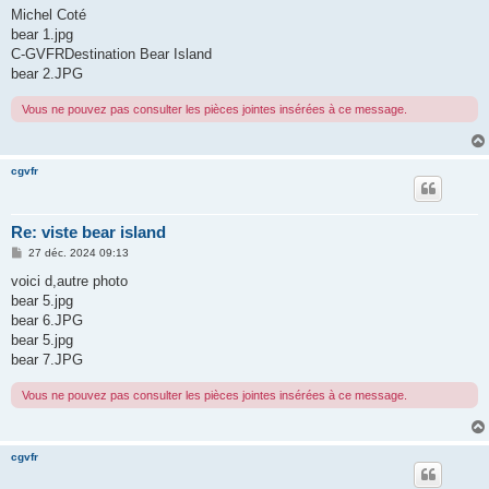
Michel Coté
bear 1.jpg
C-GVFRDestination Bear Island
bear 2.JPG
Vous ne pouvez pas consulter les pièces jointes insérées à ce message.
cgvfr
Re: viste bear island
M
27 déc. 2024 09:13
e
s
voici d,autre photo
s
bear 5.jpg
a
g
bear 6.JPG
e
bear 5.jpg
bear 7.JPG
Vous ne pouvez pas consulter les pièces jointes insérées à ce message.
cgvfr