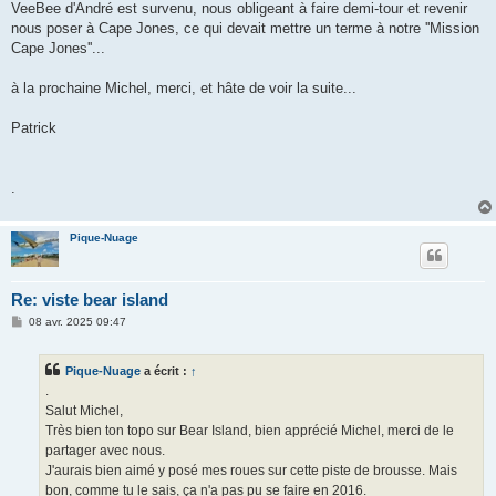
VeeBee d'André est survenu, nous obligeant à faire demi-tour et revenir
nous poser à Cape Jones, ce qui devait mettre un terme à notre ''Mission
Cape Jones''...
à la prochaine Michel, merci, et hâte de voir la suite...
Patrick
.
Pique-Nuage
Re: viste bear island
M
08 avr. 2025 09:47
e
s
s
Pique-Nuage
a écrit :
↑
a
g
.
e
Salut Michel,
Très bien ton topo sur Bear Island, bien apprécié Michel, merci de le
partager avec nous.
J'aurais bien aimé y posé mes roues sur cette piste de brousse. Mais
bon, comme tu le sais, ça n'a pas pu se faire en 2016.