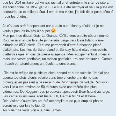
que les DC4 militaire qui venais ravitailler et entretenir le site. Le site a
été fonctionnel de 1957 @ 1965. Le site a été nettoyer et seul la piste est
demeurée en excellente état. Lors de ma visite, j’ai fait deux posé-décollé
, voir les photos.
Je n’ai pas arrêté cependant car certain ours blanc y réside et je ne
voulais pas les invités à souper
.
Mon point de départ étais La Grande, CYGL vers un site côtier nommé
Roggan river et par la suite je me suis dirigé vers Bear Island a une
altitude de 8500 pieds. Ceci me permettait d`etre à distance plané
d’alternate. Les iles de Bare Island et Sunday Island étais mes points
d’atterrissages en cas de pannes/urgence. Mes équipements d’urgence
etais une veste gonflable, un radeau gonflable, trousse de survie, Garmin
Inreach et naturellement un répulsif a ours blanc.
L’île est le refuge de plusieurs oies, canard et autre volatile. Je n’ai pas
aperçu toutefois d’ours polaire sans trop cherché afin de ne pas
provoquer en passant à basse altitude. Mon temps de vol de Radisson
vers l’ile a été environ de 50 minutes avec une météo des plus
clémentes. De Roggan river, je pouvais apercevoir Bear Island au large.
Les cameras utilisées sont Insta 360, Garmin VIRB et IPhone.
Des visites d’autre iles ont été accomplie et de plus amples photos
seront mis sur le site bientôt.
Au plaisir de vous voir à la baie James.