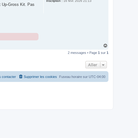
Inscription :
16 févr. 2026 21:13
et Up-Gross Kit. Pas
H
a
2 messages • Page
1
sur
1
u
t
Aller
 contacter
Supprimer les cookies
Fuseau horaire sur
UTC-04:00