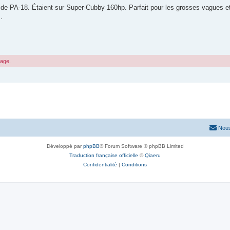
el de PA-18. Étaient sur Super-Cubby 160hp. Parfait pour les grosses vagues 
.
sage.
Nous
Développé par
phpBB
® Forum Software © phpBB Limited
Traduction française officielle
©
Qiaeru
Confidentialité
|
Conditions