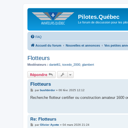
Pilotes.Québec
Le forum de discussion pour les pilo
FAQ
Accueil du forum
Nouvelles et annonces
Vos petites an
Flotteurs
Modérateurs :
daniel61
,
toxedo_2000
,
glambert
Répondre
Flotteurs
M
par
bushbirdsr
»
06 févr. 2025 12:12
e
s
Recherche flotteur certifier ou construction amateur 1600 
s
a
g
e
Re: Flotteurs
M
par
Olivier Ayotte
»
04 mars 2026 21:24
e