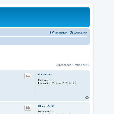
Inscription
Connexion
2 messages • Page
1
sur
1
bushbirdsr
Messages :
1
Inscription :
23 janv. 2025 09:28
H
a
u
Olivier Ayotte
t
Messages :
1