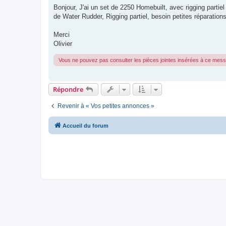
s
Bonjour, J'ai un set de 2250 Homebuilt, avec rigging parti
s
de Water Rudder, Rigging partiel, besoin petites réparations
a
g
e
Merci
Olivier
Vous ne pouvez pas consulter les pièces jointes insérées à ce mes
Répondre
Revenir à « Vos petites annonces »
Accueil du forum