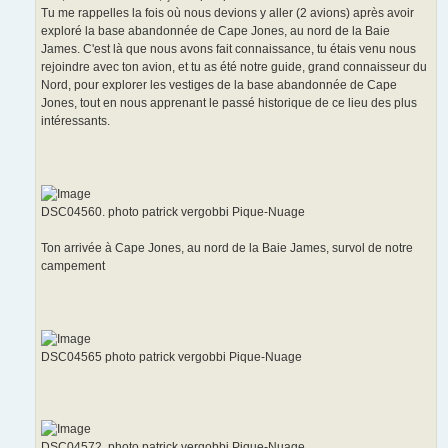
Tu me rappelles la fois où nous devions y aller (2 avions) après avoir
exploré la base abandonnée de Cape Jones, au nord de la Baie
James. C'est là que nous avons fait connaissance, tu étais venu nous
rejoindre avec ton avion, et tu as été notre guide, grand connaisseur du
Nord, pour explorer les vestiges de la base abandonnée de Cape
Jones, tout en nous apprenant le passé historique de ce lieu des plus
intéressants.
DSC04560. photo patrick vergobbi Pique-Nuage
Ton arrivée à Cape Jones, au nord de la Baie James, survol de notre
campement
DSC04565 photo patrick vergobbi Pique-Nuage
DSC04572. photo patrick vergobbi Pique-Nuage