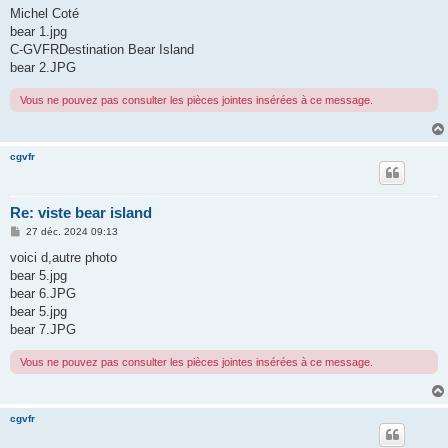
Michel Coté
bear 1.jpg
C-GVFRDestination Bear Island
bear 2.JPG
Vous ne pouvez pas consulter les pièces jointes insérées à ce message.
cgvfr
Re: viste bear island
M
27 déc. 2024 09:13
e
s
voici d,autre photo
s
bear 5.jpg
a
g
bear 6.JPG
e
bear 5.jpg
bear 7.JPG
Vous ne pouvez pas consulter les pièces jointes insérées à ce message.
cgvfr