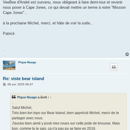
VeeBee d'André est survenu, nous obligeant à faire demi-tour et revenir
nous poser à Cape Jones, ce qui devait mettre un terme à notre ''Mission
Cape Jones''...
à la prochaine Michel, merci, et hâte de voir la suite...
Patrick
.
Pique-Nuage
Re: viste bear island
M
08 avr. 2025 09:47
e
s
s
Pique-Nuage
a écrit :
↑
a
g
.
e
Salut Michel,
Très bien ton topo sur Bear Island, bien apprécié Michel, merci de le
partager avec nous.
J'aurais bien aimé y posé mes roues sur cette piste de brousse. Mais
bon, comme tu le sais, ça n'a pas pu se faire en 2016.