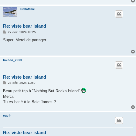
DeltaMike
Re: viste bear island
M
27 déc. 2024 10:25
e
s
Super. Merci de partager.
s
a
g
e
toxedo_2000
Re: viste bear island
M
28 déc. 2024 11:59
e
s
Beau petit trip à "Nothing But Rocks Island"
s
Merci.
a
g
Tu es basé à la Baie James ?
e
cgvfr
Re: viste bear island