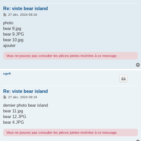
Re: viste bear island
M
27 déc. 2024 09:16
e
s
photo
s
bear 8.jpg
a
g
bear 9.JPG
e
bear 10.jpg
ajouter
Vous ne pouvez pas consulter les pièces jointes insérées à ce message.
cgvfr
Re: viste bear island
M
27 déc. 2024 09:19
e
s
dernier photo bear island
s
bear 11.jpg
a
g
bear 12.JPG
e
bear 4.JPG
Vous ne pouvez pas consulter les pièces jointes insérées à ce message.