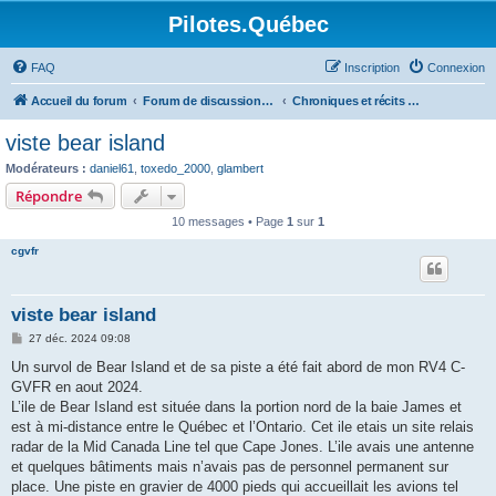
Pilotes.Québec
FAQ
Inscription
Connexion
Accueil du forum
Forum de discussions sur l'aviation générale
Chroniques et récits de voyage
viste bear island
Modérateurs :
daniel61
,
toxedo_2000
,
glambert
Répondre
10 messages • Page
1
sur
1
cgvfr
viste bear island
M
27 déc. 2024 09:08
e
s
Un survol de Bear Island et de sa piste a été fait abord de mon RV4 C-
s
GVFR en aout 2024.
a
g
L’ile de Bear Island est située dans la portion nord de la baie James et
e
est à mi-distance entre le Québec et l’Ontario. Cet ile etais un site relais
radar de la Mid Canada Line tel que Cape Jones. L’ile avais une antenne
et quelques bâtiments mais n’avais pas de personnel permanent sur
place. Une piste en gravier de 4000 pieds qui accueillait les avions tel