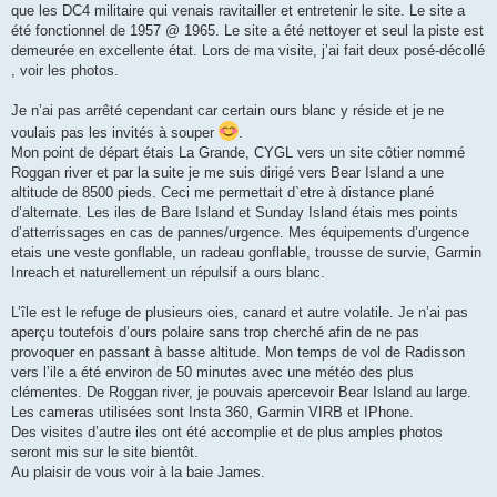
que les DC4 militaire qui venais ravitailler et entretenir le site. Le site a
été fonctionnel de 1957 @ 1965. Le site a été nettoyer et seul la piste est
demeurée en excellente état. Lors de ma visite, j’ai fait deux posé-décollé
, voir les photos.
Je n’ai pas arrêté cependant car certain ours blanc y réside et je ne
voulais pas les invités à souper
.
Mon point de départ étais La Grande, CYGL vers un site côtier nommé
Roggan river et par la suite je me suis dirigé vers Bear Island a une
altitude de 8500 pieds. Ceci me permettait d`etre à distance plané
d’alternate. Les iles de Bare Island et Sunday Island étais mes points
d’atterrissages en cas de pannes/urgence. Mes équipements d’urgence
etais une veste gonflable, un radeau gonflable, trousse de survie, Garmin
Inreach et naturellement un répulsif a ours blanc.
L’île est le refuge de plusieurs oies, canard et autre volatile. Je n’ai pas
aperçu toutefois d’ours polaire sans trop cherché afin de ne pas
provoquer en passant à basse altitude. Mon temps de vol de Radisson
vers l’ile a été environ de 50 minutes avec une météo des plus
clémentes. De Roggan river, je pouvais apercevoir Bear Island au large.
Les cameras utilisées sont Insta 360, Garmin VIRB et IPhone.
Des visites d’autre iles ont été accomplie et de plus amples photos
seront mis sur le site bientôt.
Au plaisir de vous voir à la baie James.