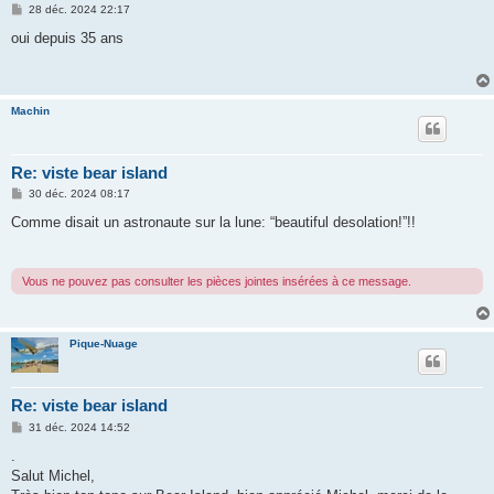
M
28 déc. 2024 22:17
e
s
oui depuis 35 ans
s
a
g
e
Machin
Re: viste bear island
M
30 déc. 2024 08:17
e
s
Comme disait un astronaute sur la lune: “beautiful desolation!”!!
s
a
g
e
Vous ne pouvez pas consulter les pièces jointes insérées à ce message.
Pique-Nuage
Re: viste bear island
M
31 déc. 2024 14:52
e
s
.
s
Salut Michel,
a
g