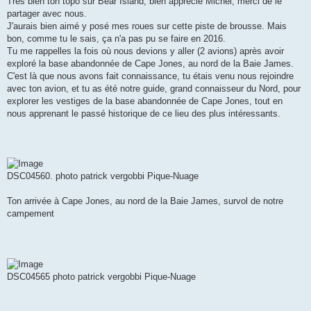
Très bien ton topo sur Bear Island, bien apprécié Michel, merci de le
e
partager avec nous.
J'aurais bien aimé y posé mes roues sur cette piste de brousse. Mais
bon, comme tu le sais, ça n'a pas pu se faire en 2016.
Tu me rappelles la fois où nous devions y aller (2 avions) après avoir
exploré la base abandonnée de Cape Jones, au nord de la Baie James.
C'est là que nous avons fait connaissance, tu étais venu nous rejoindre
avec ton avion, et tu as été notre guide, grand connaisseur du Nord, pour
explorer les vestiges de la base abandonnée de Cape Jones, tout en
nous apprenant le passé historique de ce lieu des plus intéressants.
DSC04560. photo patrick vergobbi Pique-Nuage
Ton arrivée à Cape Jones, au nord de la Baie James, survol de notre
campement
DSC04565 photo patrick vergobbi Pique-Nuage