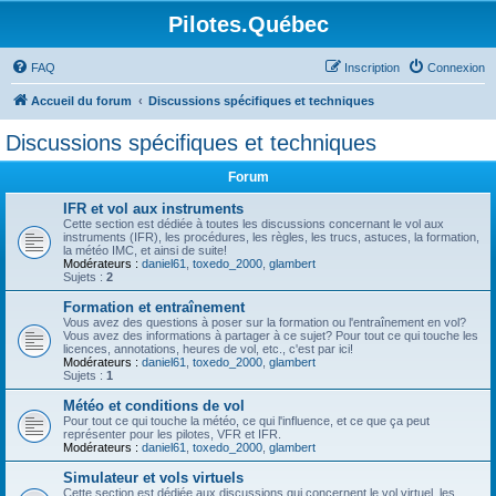
Pilotes.Québec
FAQ
Inscription
Connexion
Accueil du forum
Discussions spécifiques et techniques
Discussions spécifiques et techniques
Forum
IFR et vol aux instruments
Cette section est dédiée à toutes les discussions concernant le vol aux
instruments (IFR), les procédures, les règles, les trucs, astuces, la formation,
la météo IMC, et ainsi de suite!
Modérateurs :
daniel61
,
toxedo_2000
,
glambert
Sujets :
2
Formation et entraînement
Vous avez des questions à poser sur la formation ou l'entraînement en vol?
Vous avez des informations à partager à ce sujet? Pour tout ce qui touche les
licences, annotations, heures de vol, etc., c'est par ici!
Modérateurs :
daniel61
,
toxedo_2000
,
glambert
Sujets :
1
Météo et conditions de vol
Pour tout ce qui touche la météo, ce qui l'influence, et ce que ça peut
représenter pour les pilotes, VFR et IFR.
Modérateurs :
daniel61
,
toxedo_2000
,
glambert
Simulateur et vols virtuels
Cette section est dédiée aux discussions qui concernent le vol virtuel, les