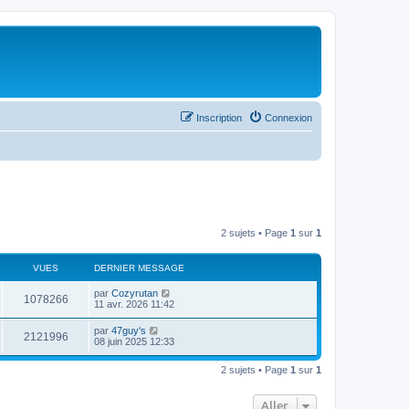
Inscription
Connexion
2 sujets • Page
1
sur
1
VUES
DERNIER MESSAGE
par
Cozyrutan
1078266
11 avr. 2026 11:42
par
47guy's
2121996
08 juin 2025 12:33
2 sujets • Page
1
sur
1
Aller