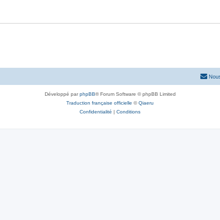
Nous
Développé par
phpBB
® Forum Software © phpBB Limited
Traduction française officielle
©
Qiaeru
Confidentialité
|
Conditions