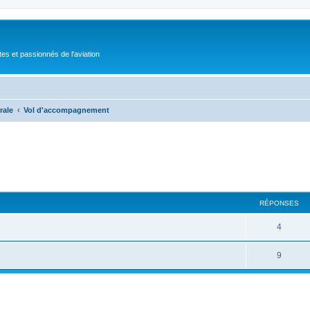
tes et passionnés de l'aviation
rale
Vol d'accompagnement
RÉPONSES
4
9