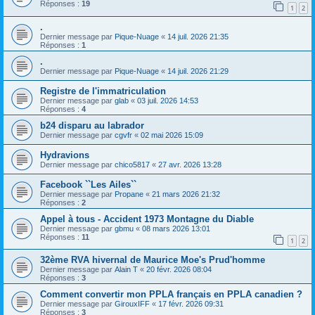
Réponses :
19
1
2
.
Dernier message par
Pique-Nuage
«
14 juil. 2026 21:35
Réponses :
1
.
Dernier message par
Pique-Nuage
«
14 juil. 2026 21:29
Registre de l'immatriculation
Dernier message par
glab
«
03 juil. 2026 14:53
Réponses :
4
b24 disparu au labrador
Dernier message par
cgvfr
«
02 mai 2026 15:09
Hydravions
Dernier message par
chico5817
«
27 avr. 2026 13:28
Facebook ``Les Ailes``
Dernier message par
Propane
«
21 mars 2026 21:32
Réponses :
2
Appel à tous - Accident 1973 Montagne du Diable
Dernier message par
gbmu
«
08 mars 2026 13:01
Réponses :
11
1
2
32ème RVA hivernal de Maurice Moe's Prud'homme
Dernier message par
Alain T
«
20 févr. 2026 08:04
Réponses :
3
Comment convertir mon PPLA français en PPLA canadien ?
Dernier message par
GirouxIFF
«
17 févr. 2026 09:31
Réponses :
3