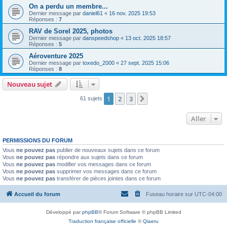
On a perdu un membre...
Dernier message par
daniel61
«
16 nov. 2025 19:53
Réponses :
7
RAV de Sorel 2025, photos
Dernier message par
danspeedshop
«
13 oct. 2025 18:57
Réponses :
5
Aéroventure 2025
Dernier message par
toxedo_2000
«
27 sept. 2025 15:06
Réponses :
8
Nouveau sujet
1
2
3
Suivant
61 sujets
Aller
PERMISSIONS DU FORUM
Vous
ne pouvez pas
publier de nouveaux sujets dans ce forum
Vous
ne pouvez pas
répondre aux sujets dans ce forum
Vous
ne pouvez pas
modifier vos messages dans ce forum
Vous
ne pouvez pas
supprimer vos messages dans ce forum
Vous
ne pouvez pas
transférer de pièces jointes dans ce forum
Accueil du forum
Fuseau horaire sur
UTC-04:00
Développé par
phpBB
® Forum Software © phpBB Limited
Traduction française officielle
©
Qiaeru