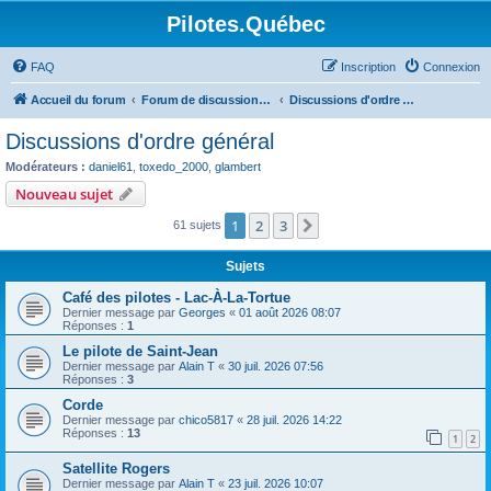
Pilotes.Québec
FAQ
Inscription
Connexion
Accueil du forum
Forum de discussions sur l'aviation générale
Discussions d'ordre général
Discussions d'ordre général
Modérateurs :
daniel61
,
toxedo_2000
,
glambert
Nouveau sujet
1
2
3
Suivant
61 sujets
Sujets
Café des pilotes - Lac-À-La-Tortue
Dernier message par
Georges
«
01 août 2026 08:07
Réponses :
1
Le pilote de Saint-Jean
Dernier message par
Alain T
«
30 juil. 2026 07:56
Réponses :
3
Corde
Dernier message par
chico5817
«
28 juil. 2026 14:22
Réponses :
13
1
2
Satellite Rogers
Dernier message par
Alain T
«
23 juil. 2026 10:07