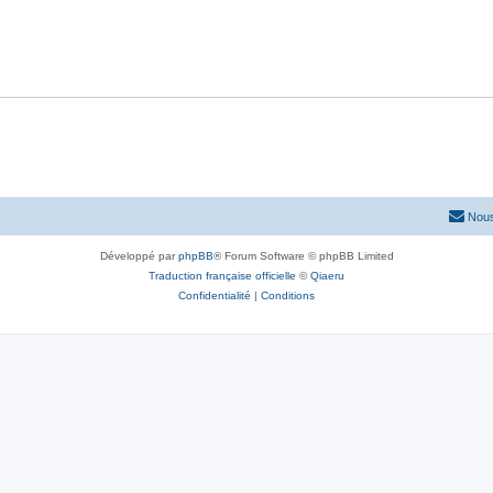
Nous
Développé par
phpBB
® Forum Software © phpBB Limited
Traduction française officielle
©
Qiaeru
Confidentialité
|
Conditions