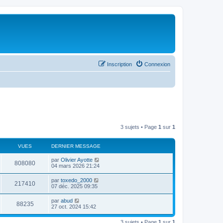
Inscription
Connexion
3 sujets • Page
1
sur
1
VUES
DERNIER MESSAGE
par
Olivier Ayotte
808080
04 mars 2026 21:24
par
toxedo_2000
217410
07 déc. 2025 09:35
par
abud
88235
27 oct. 2024 15:42
3 sujets • Page
1
sur
1