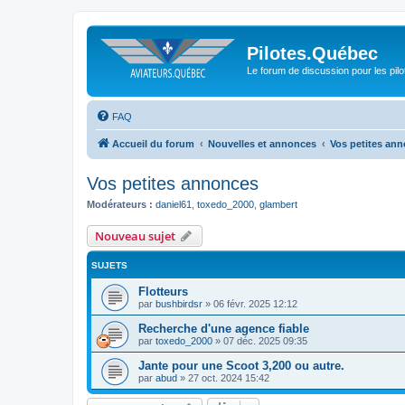
Pilotes.Québec
Le forum de discussion pour les pilo
FAQ
Accueil du forum
Nouvelles et annonces
Vos petites an
Vos petites annonces
Modérateurs :
daniel61
,
toxedo_2000
,
glambert
Nouveau sujet
SUJETS
Flotteurs
par
bushbirdsr
»
06 févr. 2025 12:12
Recherche d'une agence fiable
par
toxedo_2000
»
07 déc. 2025 09:35
Jante pour une Scoot 3,200 ou autre.
par
abud
»
27 oct. 2024 15:42