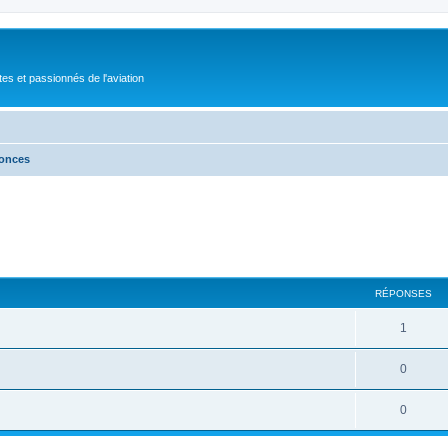
tes et passionnés de l'aviation
nonces
RÉPONSES
1
0
0