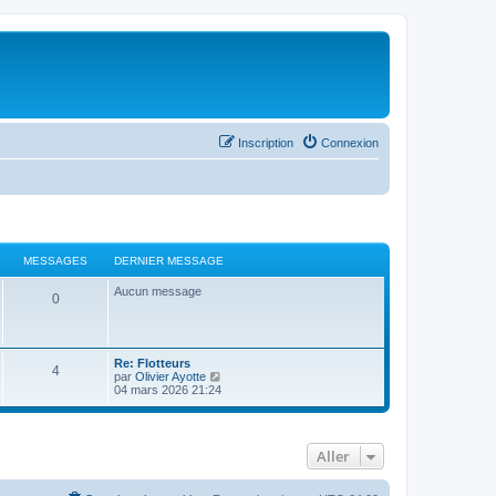
Inscription
Connexion
MESSAGES
DERNIER MESSAGE
Aucun message
0
Re: Flotteurs
4
C
par
Olivier Ayotte
o
04 mars 2026 21:24
n
s
u
l
Aller
t
e
r
l