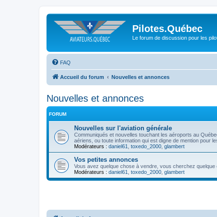
Pilotes.Québec
Le forum de discussion pour les pilo
FAQ
Accueil du forum
Nouvelles et annonces
Nouvelles et annonces
FORUM
Nouvelles sur l'aviation générale
Communiqués et nouvelles touchant les aéroports au Québ
aériens, ou toute information qui est digne de mention pour l
Modérateurs :
daniel61
,
toxedo_2000
,
glambert
Vos petites annonces
Vous avez quelque chose à vendre, vous cherchez quelque cho
Modérateurs :
daniel61
,
toxedo_2000
,
glambert