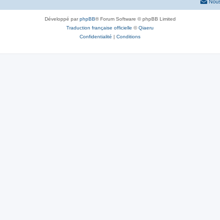
Nous
Développé par
phpBB
® Forum Software © phpBB Limited
Traduction française officielle
©
Qiaeru
Confidentialité
|
Conditions