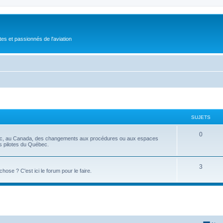
tes et passionnés de l'aviation
SUJETS
0
ec, au Canada, des changements aux procédures ou aux espaces
es pilotes du Québec.
3
se ? C'est ici le forum pour le faire.