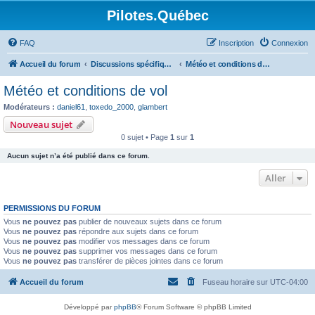
Pilotes.Québec
FAQ
Inscription
Connexion
Accueil du forum
Discussions spécifiques et techniques
Météo et conditions de vol
Météo et conditions de vol
Modérateurs :
daniel61
,
toxedo_2000
,
glambert
Nouveau sujet
0 sujet • Page
1
sur
1
Aucun sujet n’a été publié dans ce forum.
Aller
PERMISSIONS DU FORUM
Vous
ne pouvez pas
publier de nouveaux sujets dans ce forum
Vous
ne pouvez pas
répondre aux sujets dans ce forum
Vous
ne pouvez pas
modifier vos messages dans ce forum
Vous
ne pouvez pas
supprimer vos messages dans ce forum
Vous
ne pouvez pas
transférer de pièces jointes dans ce forum
Accueil du forum
Fuseau horaire sur
UTC-04:00
Développé par
phpBB
® Forum Software © phpBB Limited