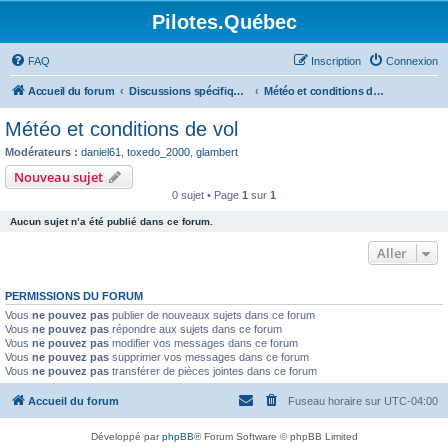
Pilotes.Québec
FAQ
Inscription
Connexion
Accueil du forum
Discussions spécifiques et techniques
Météo et conditions de vol
Météo et conditions de vol
Modérateurs :
daniel61
,
toxedo_2000
,
glambert
Nouveau sujet
0 sujet • Page
1
sur
1
Aucun sujet n’a été publié dans ce forum.
Aller
PERMISSIONS DU FORUM
Vous
ne pouvez pas
publier de nouveaux sujets dans ce forum
Vous
ne pouvez pas
répondre aux sujets dans ce forum
Vous
ne pouvez pas
modifier vos messages dans ce forum
Vous
ne pouvez pas
supprimer vos messages dans ce forum
Vous
ne pouvez pas
transférer de pièces jointes dans ce forum
Accueil du forum
Fuseau horaire sur
UTC-04:00
Développé par
phpBB
® Forum Software © phpBB Limited