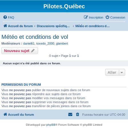
Pilotes.Québec
FAQ
Inscription
Connexion
Accueil du forum
Discussions spécifiques et techniques
Météo et conditions de vol
Météo et conditions de vol
Modérateurs :
daniel61
,
toxedo_2000
,
glambert
Nouveau sujet
0 sujet • Page
1
sur
1
Aucun sujet n’a été publié dans ce forum.
Aller
PERMISSIONS DU FORUM
Vous
ne pouvez pas
publier de nouveaux sujets dans ce forum
Vous
ne pouvez pas
répondre aux sujets dans ce forum
Vous
ne pouvez pas
modifier vos messages dans ce forum
Vous
ne pouvez pas
supprimer vos messages dans ce forum
Vous
ne pouvez pas
transférer de pièces jointes dans ce forum
Accueil du forum
Fuseau horaire sur
UTC-04:00
Développé par
phpBB
® Forum Software © phpBB Limited