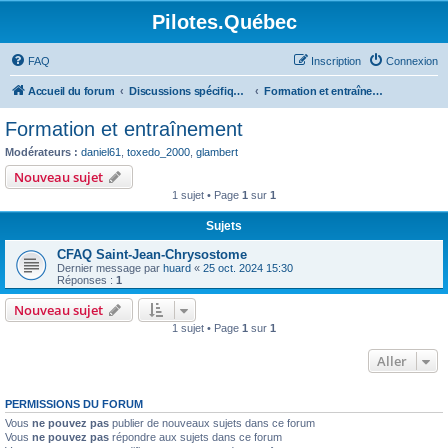
Pilotes.Québec
FAQ
Inscription
Connexion
Accueil du forum
Discussions spécifiques et techniques
Formation et entraînement
Formation et entraînement
Modérateurs :
daniel61
,
toxedo_2000
,
glambert
Nouveau sujet
1 sujet • Page
1
sur
1
Sujets
CFAQ Saint-Jean-Chrysostome
Dernier message par
huard
«
25 oct. 2024 15:30
Réponses :
1
Nouveau sujet
1 sujet • Page
1
sur
1
Aller
PERMISSIONS DU FORUM
Vous
ne pouvez pas
publier de nouveaux sujets dans ce forum
Vous
ne pouvez pas
répondre aux sujets dans ce forum