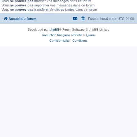
Vous
ne pouvez pas
modifier vos messages dans ce forum
Vous
ne pouvez pas
supprimer vos messages dans ce forum
Vous
ne pouvez pas
transférer de pièces jointes dans ce forum
Accueil du forum
Fuseau horaire sur
UTC-04:00
Développé par
phpBB
® Forum Software © phpBB Limited
Traduction française officielle
©
Qiaeru
Confidentialité
|
Conditions