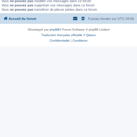
Vous
ne pouvez pas
modifier vos messages dans ce forum
Vous
ne pouvez pas
supprimer vos messages dans ce forum
Vous
ne pouvez pas
transférer de pièces jointes dans ce forum
Accueil du forum
Fuseau horaire sur
UTC-04:00
Développé par
phpBB
® Forum Software © phpBB Limited
Traduction française officielle
©
Qiaeru
Confidentialité
|
Conditions