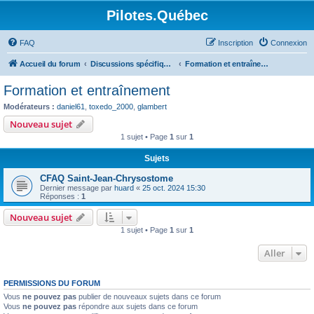
Pilotes.Québec
FAQ
Inscription
Connexion
Accueil du forum
Discussions spécifiques et techniques
Formation et entraînement
Formation et entraînement
Modérateurs :
daniel61
,
toxedo_2000
,
glambert
Nouveau sujet
1 sujet • Page
1
sur
1
Sujets
CFAQ Saint-Jean-Chrysostome
Dernier message par
huard
«
25 oct. 2024 15:30
Réponses :
1
Nouveau sujet
1 sujet • Page
1
sur
1
Aller
PERMISSIONS DU FORUM
Vous
ne pouvez pas
publier de nouveaux sujets dans ce forum
Vous
ne pouvez pas
répondre aux sujets dans ce forum