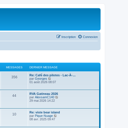
Inscription
Connexion
MESSAGES
DERNIER MESSAGE
Re: Café des pilotes - Lac-À-…
356
C
par
Georges
o
01 août 2026 08:07
n
s
u
RVA Gatineau 2026
44
l
C
par
AlexsamC140
t
o
29 mai 2026 14:22
e
n
r
s
l
u
Re: viste bear island
e
10
l
C
par
Pique-Nuage
d
t
o
08 avr. 2025 09:47
e
e
n
r
r
s
n
l