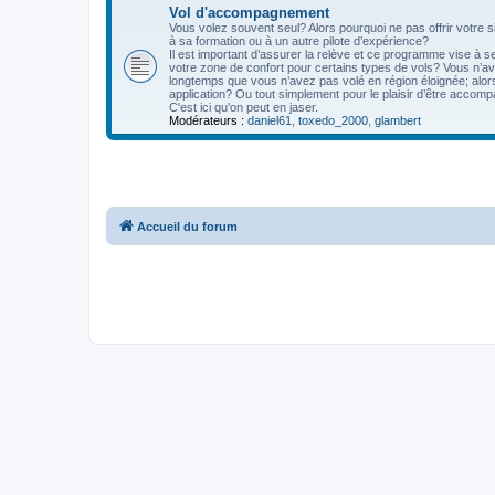
Vol d'accompagnement
Vous volez souvent seul? Alors pourquoi ne pas offrir votre si
à sa formation ou à un autre pilote d’expérience?
Il est important d’assurer la relève et ce programme vise à 
votre zone de confort pour certains types de vols? Vous n’ave
longtemps que vous n’avez pas volé en région éloignée; alo
application? Ou tout simplement pour le plaisir d’être accompa
C'est ici qu'on peut en jaser.
Modérateurs :
daniel61
,
toxedo_2000
,
glambert
Accueil du forum