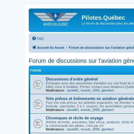
Pilotes.Québec
Le forum de discussion pour les pilo
FAQ
Accueil du forum
Forum de discussions sur l'aviation géné
Forum de discussions sur l'aviation gén
FORUM
Discussions d'ordre général
Échangez avec des passionnés d'aviation sur une foule de suj
initiez-vous à l'aviation. Prenez contact avec Aviateurs.Qué
Modérateurs :
daniel61
,
toxedo_2000
,
glambert
Vols prévus et événements en aviation générale
Pour vos vols prévus, les activités organisées, les Rendez-
festivals, spectacles, 5 à 7, soupers, les assemblées générales
Modérateurs :
daniel61
,
toxedo_2000
,
glambert
Chroniques et récits de voyage
Articles de fonds, anecdotes, faits vécus, analyses, récits e
la communauté des pilotes, c'est par ici!
Modérateurs :
daniel61
,
toxedo_2000
,
glambert