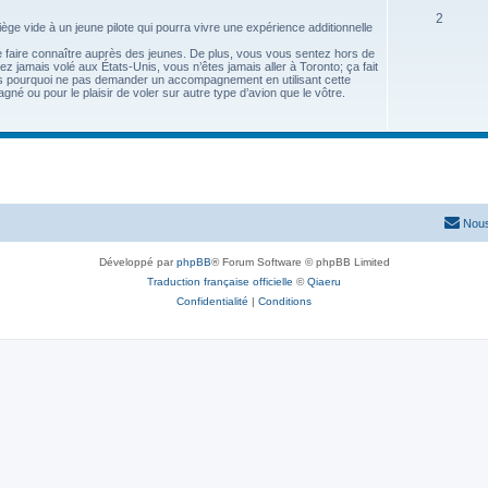
2
ège vide à un jeune pilote qui pourra vivre une expérience additionnelle
se faire connaître auprès des jeunes. De plus, vous vous sentez hors de
z jamais volé aux États-Unis, vous n’êtes jamais aller à Toronto; ça fait
rs pourquoi ne pas demander un accompagnement en utilisant cette
gné ou pour le plaisir de voler sur autre type d’avion que le vôtre.
Nous
Développé par
phpBB
® Forum Software © phpBB Limited
Traduction française officielle
©
Qiaeru
Confidentialité
|
Conditions