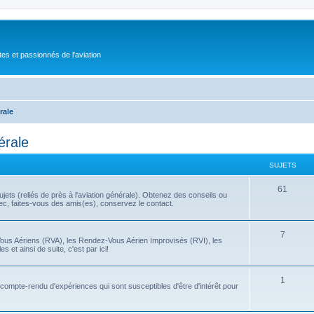
tes et passionnés de l'aviation
rale
érale
SUJETS
61
ets (reliés de près à l'aviation générale). Obtenez des conseils ou
bec, faites-vous des amis(es), conservez le contact.
7
Vous Aériens (RVA), les Rendez-Vous Aérien Improvisés (RVI), les
 et ainsi de suite, c'est par ici!
1
t compte-rendu d'expériences qui sont susceptibles d'être d'intérêt pour