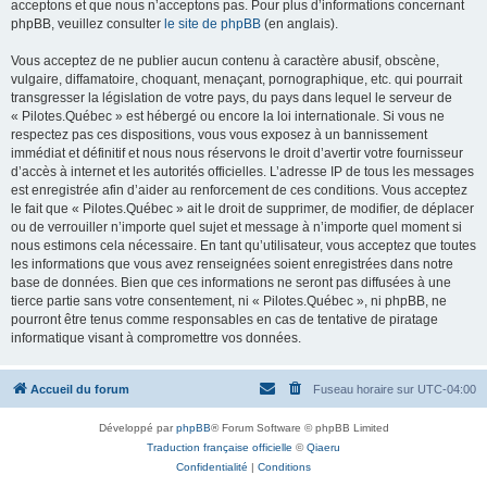
acceptons et que nous n’acceptons pas. Pour plus d’informations concernant
phpBB, veuillez consulter
le site de phpBB
(en anglais).
Vous acceptez de ne publier aucun contenu à caractère abusif, obscène,
vulgaire, diffamatoire, choquant, menaçant, pornographique, etc. qui pourrait
transgresser la législation de votre pays, du pays dans lequel le serveur de
« Pilotes.Québec » est hébergé ou encore la loi internationale. Si vous ne
respectez pas ces dispositions, vous vous exposez à un bannissement
immédiat et définitif et nous nous réservons le droit d’avertir votre fournisseur
d’accès à internet et les autorités officielles. L’adresse IP de tous les messages
est enregistrée afin d’aider au renforcement de ces conditions. Vous acceptez
le fait que « Pilotes.Québec » ait le droit de supprimer, de modifier, de déplacer
ou de verrouiller n’importe quel sujet et message à n’importe quel moment si
nous estimons cela nécessaire. En tant qu’utilisateur, vous acceptez que toutes
les informations que vous avez renseignées soient enregistrées dans notre
base de données. Bien que ces informations ne seront pas diffusées à une
tierce partie sans votre consentement, ni « Pilotes.Québec », ni phpBB, ne
pourront être tenus comme responsables en cas de tentative de piratage
informatique visant à compromettre vos données.
Accueil du forum
Fuseau horaire sur
UTC-04:00
Développé par
phpBB
® Forum Software © phpBB Limited
Traduction française officielle
©
Qiaeru
Confidentialité
|
Conditions