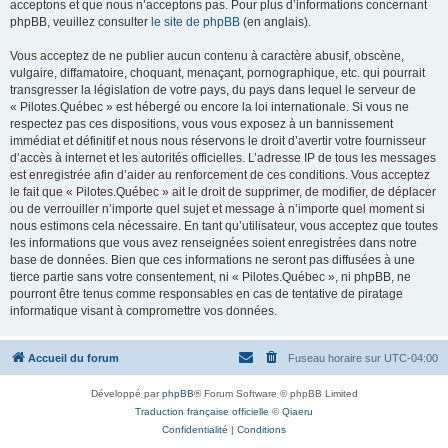
acceptons et que nous n’acceptons pas. Pour plus d’informations concernant
phpBB, veuillez consulter
le site de phpBB
(en anglais).
Vous acceptez de ne publier aucun contenu à caractère abusif, obscène,
vulgaire, diffamatoire, choquant, menaçant, pornographique, etc. qui pourrait
transgresser la législation de votre pays, du pays dans lequel le serveur de
« Pilotes.Québec » est hébergé ou encore la loi internationale. Si vous ne
respectez pas ces dispositions, vous vous exposez à un bannissement
immédiat et définitif et nous nous réservons le droit d’avertir votre fournisseur
d’accès à internet et les autorités officielles. L’adresse IP de tous les messages
est enregistrée afin d’aider au renforcement de ces conditions. Vous acceptez
le fait que « Pilotes.Québec » ait le droit de supprimer, de modifier, de déplacer
ou de verrouiller n’importe quel sujet et message à n’importe quel moment si
nous estimons cela nécessaire. En tant qu’utilisateur, vous acceptez que toutes
les informations que vous avez renseignées soient enregistrées dans notre
base de données. Bien que ces informations ne seront pas diffusées à une
tierce partie sans votre consentement, ni « Pilotes.Québec », ni phpBB, ne
pourront être tenus comme responsables en cas de tentative de piratage
informatique visant à compromettre vos données.
Accueil du forum
Fuseau horaire sur
UTC-04:00
Développé par
phpBB
® Forum Software © phpBB Limited
Traduction française officielle
©
Qiaeru
Confidentialité
|
Conditions