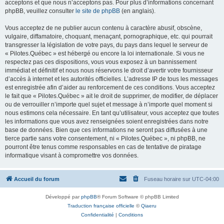
acceptons et que nous n’acceptons pas. Pour plus d’informations concernant
phpBB, veuillez consulter
le site de phpBB
(en anglais).
Vous acceptez de ne publier aucun contenu à caractère abusif, obscène,
vulgaire, diffamatoire, choquant, menaçant, pornographique, etc. qui pourrait
transgresser la législation de votre pays, du pays dans lequel le serveur de
« Pilotes.Québec » est hébergé ou encore la loi internationale. Si vous ne
respectez pas ces dispositions, vous vous exposez à un bannissement
immédiat et définitif et nous nous réservons le droit d’avertir votre fournisseur
d’accès à internet et les autorités officielles. L’adresse IP de tous les messages
est enregistrée afin d’aider au renforcement de ces conditions. Vous acceptez
le fait que « Pilotes.Québec » ait le droit de supprimer, de modifier, de déplacer
ou de verrouiller n’importe quel sujet et message à n’importe quel moment si
nous estimons cela nécessaire. En tant qu’utilisateur, vous acceptez que toutes
les informations que vous avez renseignées soient enregistrées dans notre
base de données. Bien que ces informations ne seront pas diffusées à une
tierce partie sans votre consentement, ni « Pilotes.Québec », ni phpBB, ne
pourront être tenus comme responsables en cas de tentative de piratage
informatique visant à compromettre vos données.
Accueil du forum
Fuseau horaire sur
UTC-04:00
Développé par
phpBB
® Forum Software © phpBB Limited
Traduction française officielle
©
Qiaeru
Confidentialité
|
Conditions