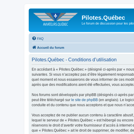
Pilotes.Québec
Le forum de discussion pour les pilo
FAQ
Accueil du forum
Pilotes.Québec - Conditions d’utilisation
En accédant à « Pilotes.Québec » (désigné ci-après par « nous 
suivantes. Si vous n’acceptez pas d’être légalement responsable
quel moment et nous essaierons de vous informer de ces modific
après que des modifications aient été effectuées, vous accepte
Nos forums sont développés par phpBB (désignés ci-après par «
peut être téléchargé sur
le site de phpBB
(en anglais). Le logic
conduite et du contenu que nous acceptons et que nous n’acce
Vous acceptez de ne publier aucun contenu à caractère abusif, 
lequel le serveur de « Pilotes.Québec » est hébergé ou encore 
réservons le droit d’avertir votre fournisseur d’accès à internet
que « Pilotes.Québec » ait le droit de supprimer, de modifier, 