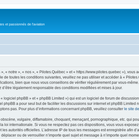
tes et passionnés de l'aviation
», « notre », « nos », « Pilotes.Québec » et « https://www.pilotes.quebec »), vous
 de toutes les conditions suivantes, veuillez ne pas utiliser et accéder à « Pilot
ations, bien que nous vous conseillons de vérifier régulièrement par vous-même. E
z d’être légalement responsable des conditions modifiées et mises à jour.
 logiciel phpBB » et « phpBB Limited ») qui est un logiciel de forum de discussio
iel phpBB a pour seul but de faciliter les discussions sur internet et phpBB Limit
ptons pas. Pour plus d’informations concernant phpBB, veuillez consulter
le site 
obscène, vulgaire, diffamatoire, choquant, menaçant, pornographique, etc. qui pourr
la loi internationale. Si vous ne respectez pas ces dispositions, vous vous exposez
 et les autorités officielles. L’adresse IP de tous les messages est enregistrée afin 
de déplacer ou de verrouiller n’importe quel sujet et message à n’importe quel momen