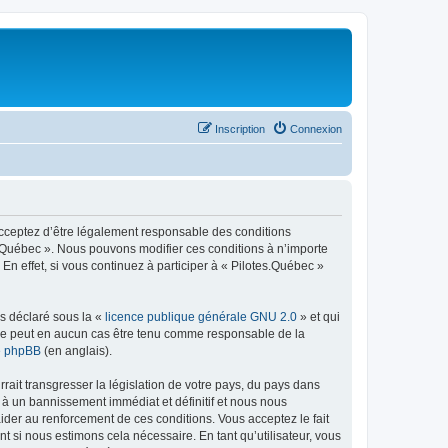
Inscription
Connexion
 acceptez d’être légalement responsable des conditions
es.Québec ». Nous pouvons modifier ces conditions à n’importe
n effet, si vous continuez à participer à « Pilotes.Québec »
ns déclaré sous la «
licence publique générale GNU 2.0
» et qui
ed ne peut en aucun cas être tenu comme responsable de la
de phpBB
(en anglais).
ait transgresser la législation de votre pays, du pays dans
 à un bannissement immédiat et définitif et nous nous
d’aider au renforcement de ces conditions. Vous acceptez le fait
t si nous estimons cela nécessaire. En tant qu’utilisateur, vous