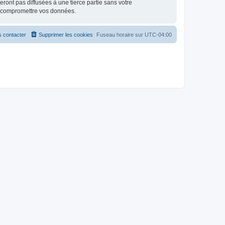
ont pas diffusées à une tierce partie sans votre
à compromettre vos données.
 contacter
Supprimer les cookies
Fuseau horaire sur
UTC-04:00