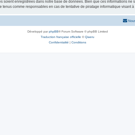
 soient enregistrées dans notre base de données. Bien que ces informations ne ser
re tenus comme responsables en cas de tentative de piratage informatique visant 
Nous
Développé par
phpBB
® Forum Software © phpBB Limited
Traduction française officielle
©
Qiaeru
Confidentialité
|
Conditions