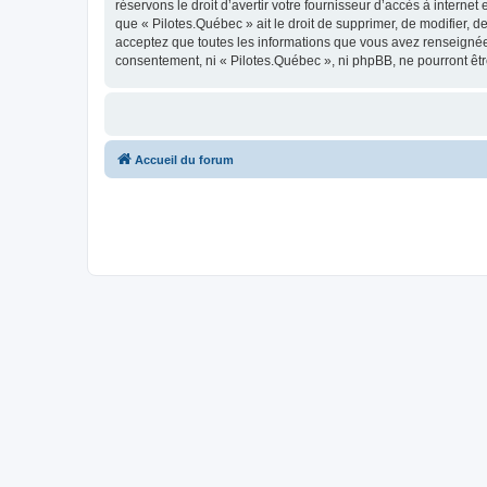
réservons le droit d’avertir votre fournisseur d’accès à internet
que « Pilotes.Québec » ait le droit de supprimer, de modifier, 
acceptez que toutes les informations que vous avez renseignées
consentement, ni « Pilotes.Québec », ni phpBB, ne pourront êt
Accueil du forum