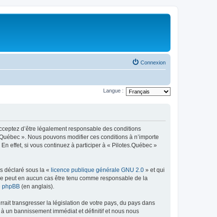
Connexion
Langue :
 acceptez d’être légalement responsable des conditions
es.Québec ». Nous pouvons modifier ces conditions à n’importe
n effet, si vous continuez à participer à « Pilotes.Québec »
ns déclaré sous la «
licence publique générale GNU 2.0
» et qui
ed ne peut en aucun cas être tenu comme responsable de la
de phpBB
(en anglais).
ait transgresser la législation de votre pays, du pays dans
 à un bannissement immédiat et définitif et nous nous