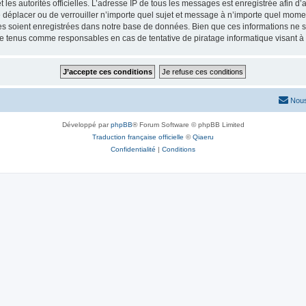
 et les autorités officielles. L’adresse IP de tous les messages est enregistrée afin 
de déplacer ou de verrouiller n’importe quel sujet et message à n’importe quel momen
 soient enregistrées dans notre base de données. Bien que ces informations ne ser
re tenus comme responsables en cas de tentative de piratage informatique visant 
Nous
Développé par
phpBB
® Forum Software © phpBB Limited
Traduction française officielle
©
Qiaeru
Confidentialité
|
Conditions