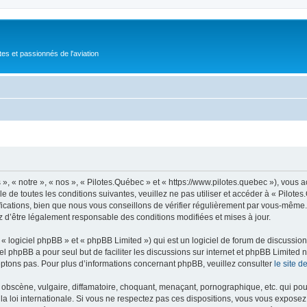
tes et passionnés de l'aviation
», « notre », « nos », « Pilotes.Québec » et « https://www.pilotes.quebec »), vous
 de toutes les conditions suivantes, veuillez ne pas utiliser et accéder à « Pilot
ations, bien que nous vous conseillons de vérifier régulièrement par vous-même. E
z d’être légalement responsable des conditions modifiées et mises à jour.
 logiciel phpBB » et « phpBB Limited ») qui est un logiciel de forum de discussio
iel phpBB a pour seul but de faciliter les discussions sur internet et phpBB Limit
ptons pas. Pour plus d’informations concernant phpBB, veuillez consulter
le site 
obscène, vulgaire, diffamatoire, choquant, menaçant, pornographique, etc. qui pourr
la loi internationale. Si vous ne respectez pas ces dispositions, vous vous exposez