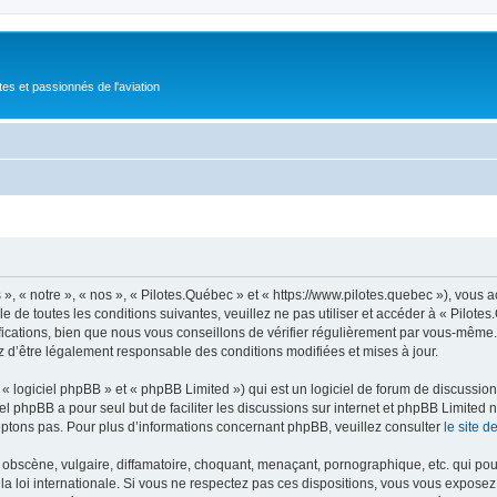
tes et passionnés de l'aviation
», « notre », « nos », « Pilotes.Québec » et « https://www.pilotes.quebec »), vous
 de toutes les conditions suivantes, veuillez ne pas utiliser et accéder à « Pilot
ations, bien que nous vous conseillons de vérifier régulièrement par vous-même. E
z d’être légalement responsable des conditions modifiées et mises à jour.
 logiciel phpBB » et « phpBB Limited ») qui est un logiciel de forum de discussio
iel phpBB a pour seul but de faciliter les discussions sur internet et phpBB Limit
ptons pas. Pour plus d’informations concernant phpBB, veuillez consulter
le site 
obscène, vulgaire, diffamatoire, choquant, menaçant, pornographique, etc. qui pourr
la loi internationale. Si vous ne respectez pas ces dispositions, vous vous exposez