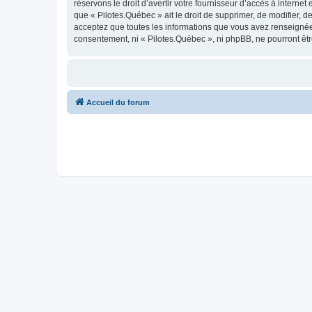
réservons le droit d’avertir votre fournisseur d’accès à internet
que « Pilotes.Québec » ait le droit de supprimer, de modifier, 
acceptez que toutes les informations que vous avez renseignées
consentement, ni « Pilotes.Québec », ni phpBB, ne pourront êt
Accueil du forum