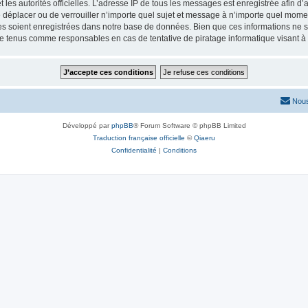
 et les autorités officielles. L’adresse IP de tous les messages est enregistrée afin 
de déplacer ou de verrouiller n’importe quel sujet et message à n’importe quel momen
 soient enregistrées dans notre base de données. Bien que ces informations ne ser
re tenus comme responsables en cas de tentative de piratage informatique visant 
Nous
Développé par
phpBB
® Forum Software © phpBB Limited
Traduction française officielle
©
Qiaeru
Confidentialité
|
Conditions