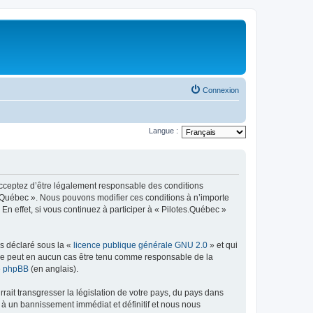
Connexion
Langue :
 acceptez d’être légalement responsable des conditions
es.Québec ». Nous pouvons modifier ces conditions à n’importe
n effet, si vous continuez à participer à « Pilotes.Québec »
ns déclaré sous la «
licence publique générale GNU 2.0
» et qui
ed ne peut en aucun cas être tenu comme responsable de la
de phpBB
(en anglais).
ait transgresser la législation de votre pays, du pays dans
 à un bannissement immédiat et définitif et nous nous