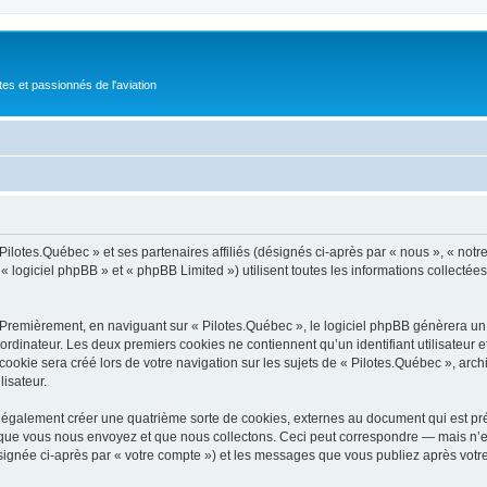
tes et passionnés de l'aviation
Pilotes.Québec » et ses partenaires affiliés (désignés ci-après par « nous », « notre
 logiciel phpBB » et « phpBB Limited ») utilisent toutes les informations collectées 
 Premièrement, en naviguant sur « Pilotes.Québec », le logiciel phpBB génèrera un c
ordinateur. Les deux premiers cookies ne contiennent qu’un identifiant utilisateur 
okie sera créé lors de votre navigation sur les sujets de « Pilotes.Québec », archiv
lisateur.
 également créer une quatrième sorte de cookies, externes au document qui est pré
que vous nous envoyez et que nous collectons. Ceci peut correspondre — mais n’es
ésignée ci-après par « votre compte ») et les messages que vous publiez après votre