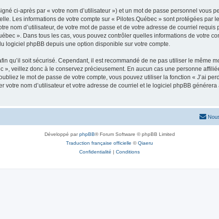
igné ci-après par « votre nom d’utilisateur ») et un mot de passe personnel vous p
elle. Les informations de votre compte sur « Pilotes.Québec » sont protégées par l
re nom d’utilisateur, de votre mot de passe et de votre adresse de courriel requis p
s.Québec ». Dans tous les cas, vous pouvez contrôler quelles informations de votre
du logiciel phpBB depuis une option disponible sur votre compte.
afin qu’il soit sécurisé. Cependant, il est recommandé de ne pas utiliser le même mot
 », veillez donc à le conservez précieusement. En aucun cas une personne affiliée 
bliez le mot de passe de votre compte, vous pouvez utiliser la fonction « J’ai per
r votre nom d’utilisateur et votre adresse de courriel et le logiciel phpBB génére
Nous
Développé par
phpBB
® Forum Software © phpBB Limited
Traduction française officielle
©
Qiaeru
Confidentialité
|
Conditions