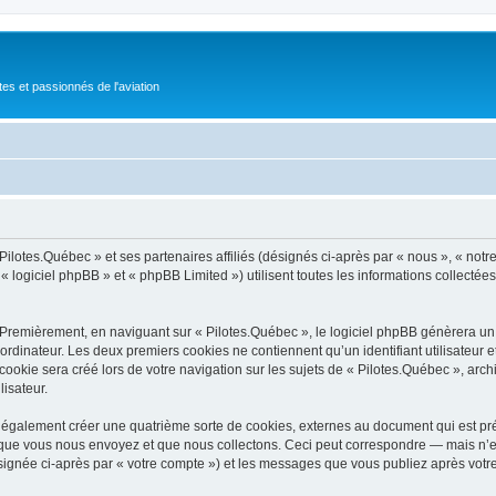
tes et passionnés de l'aviation
Pilotes.Québec » et ses partenaires affiliés (désignés ci-après par « nous », « notre
 logiciel phpBB » et « phpBB Limited ») utilisent toutes les informations collectées 
 Premièrement, en naviguant sur « Pilotes.Québec », le logiciel phpBB génèrera un c
ordinateur. Les deux premiers cookies ne contiennent qu’un identifiant utilisateur 
okie sera créé lors de votre navigation sur les sujets de « Pilotes.Québec », archiv
lisateur.
 également créer une quatrième sorte de cookies, externes au document qui est pré
que vous nous envoyez et que nous collectons. Ceci peut correspondre — mais n’es
ésignée ci-après par « votre compte ») et les messages que vous publiez après votre