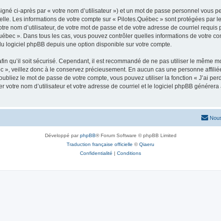
igné ci-après par « votre nom d’utilisateur ») et un mot de passe personnel vous p
elle. Les informations de votre compte sur « Pilotes.Québec » sont protégées par l
re nom d’utilisateur, de votre mot de passe et de votre adresse de courriel requis p
s.Québec ». Dans tous les cas, vous pouvez contrôler quelles informations de votre
du logiciel phpBB depuis une option disponible sur votre compte.
afin qu’il soit sécurisé. Cependant, il est recommandé de ne pas utiliser le même mot
 », veillez donc à le conservez précieusement. En aucun cas une personne affiliée 
bliez le mot de passe de votre compte, vous pouvez utiliser la fonction « J’ai per
r votre nom d’utilisateur et votre adresse de courriel et le logiciel phpBB génére
Nous
Développé par
phpBB
® Forum Software © phpBB Limited
Traduction française officielle
©
Qiaeru
Confidentialité
|
Conditions