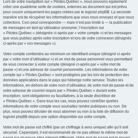
Lors de votre navigation sur « Pilotes.Québec », nous pouvons également
créer une quatrième sorte de cookies, externes au document qui est prévu
pour couvrir uniquement les pages créées par le logiciel phpBB. La seconde
manière est de récupérer les informations que vous nous envoyez et que nous
collectons. Ceci peut correspondre — mais n’est pas limité à — la publication
de messages en tant qu’utilisateur anonyme, l’inscription sur
« Pilotes.Québec » (désignée ci-après par « votre compte ») et les messages
que vous publiez après votre inscription et lors de votre connexion (désignés
ci-après par « vos messages »).
Votre compte contiendra au minimum un identifiant unique (désigné ci-après
par « votre nom d’utilisateur ») et un mot de passe personnel vous permettant
de vous connecter à votre compte (désigné ci-après par « votre mot de
passe ») et une adresse de courriel personnelle. Les informations de votre
compte sur « Pilotes.Québec » sont protégées par les lois de protection des
données applicables dans le pays qui héberge notre serveur. Toutes les
informations, en-dehors de votre nom d’utilisateur, de votre mot de passe et de
votre adresse de courriel requis par « Pilotes.Québec » durant votre
inscription, sont obligatoires ou facultatives, à la seule discrétion de
« Pilotes.Québec ». Dans tous les cas, vous pouvez contrôler quelles
informations de votre compte vous souhaitez rendre publiques ou non. De
plus, vous pouvez décider de vous abonner ou non à la liste de diffusion du
logiciel phpBB depuis une option disponible sur votre compte.
Votre mot de passe est chiffré (par un chiffrage à sens unique) afin qu’il soit
sécurisé. Cependant, il est recommandé de ne pas utiliser le même mot de
passe sur plusieurs sites internet différents. Votre mot de passe est le moyen