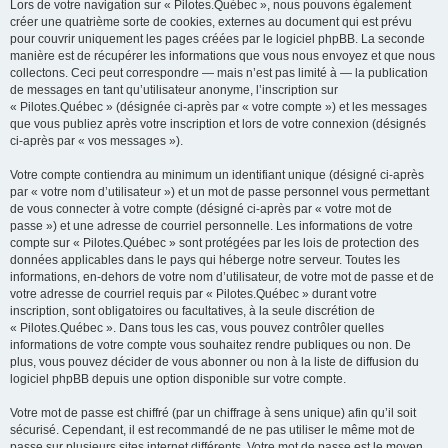
Lors de votre navigation sur « Pilotes.Québec », nous pouvons également
créer une quatrième sorte de cookies, externes au document qui est prévu
pour couvrir uniquement les pages créées par le logiciel phpBB. La seconde
manière est de récupérer les informations que vous nous envoyez et que nous
collectons. Ceci peut correspondre — mais n’est pas limité à — la publication
de messages en tant qu’utilisateur anonyme, l’inscription sur
« Pilotes.Québec » (désignée ci-après par « votre compte ») et les messages
que vous publiez après votre inscription et lors de votre connexion (désignés
ci-après par « vos messages »).
Votre compte contiendra au minimum un identifiant unique (désigné ci-après
par « votre nom d’utilisateur ») et un mot de passe personnel vous permettant
de vous connecter à votre compte (désigné ci-après par « votre mot de
passe ») et une adresse de courriel personnelle. Les informations de votre
compte sur « Pilotes.Québec » sont protégées par les lois de protection des
données applicables dans le pays qui héberge notre serveur. Toutes les
informations, en-dehors de votre nom d’utilisateur, de votre mot de passe et de
votre adresse de courriel requis par « Pilotes.Québec » durant votre
inscription, sont obligatoires ou facultatives, à la seule discrétion de
« Pilotes.Québec ». Dans tous les cas, vous pouvez contrôler quelles
informations de votre compte vous souhaitez rendre publiques ou non. De
plus, vous pouvez décider de vous abonner ou non à la liste de diffusion du
logiciel phpBB depuis une option disponible sur votre compte.
Votre mot de passe est chiffré (par un chiffrage à sens unique) afin qu’il soit
sécurisé. Cependant, il est recommandé de ne pas utiliser le même mot de
passe sur plusieurs sites internet différents. Votre mot de passe est le moyen