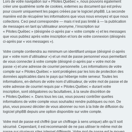
Lors de votre navigation sur « Pilotes.Québec », nous pouvons également
créer une quatrième sorte de cookies, externes au document qui est prévu
pour couvrir uniquement les pages créées par le logiciel phpBB. La seconde
manière est de récupérer les informations que vous nous envoyez et que nous
collectons. Ceci peut correspondre — mais n’est pas limité à — la publication
de messages en tant qu’utilisateur anonyme, l’inscription sur
« Pilotes.Québec » (désignée ci-après par « votre compte ») et les messages
que vous publiez après votre inscription et lors de votre connexion (désignés
ci-après par « vos messages »).
Votre compte contiendra au minimum un identifiant unique (désigné ci-après
par « votre nom d’utilisateur ») et un mot de passe personnel vous permettant
de vous connecter à votre compte (désigné ci-après par « votre mot de
passe ») et une adresse de courriel personnelle. Les informations de votre
compte sur « Pilotes.Québec » sont protégées par les lois de protection des
données applicables dans le pays qui héberge notre serveur. Toutes les
informations, en-dehors de votre nom d’utilisateur, de votre mot de passe et de
votre adresse de courriel requis par « Pilotes.Québec » durant votre
inscription, sont obligatoires ou facultatives, à la seule discrétion de
« Pilotes.Québec ». Dans tous les cas, vous pouvez contrôler quelles
informations de votre compte vous souhaitez rendre publiques ou non. De
plus, vous pouvez décider de vous abonner ou non à la liste de diffusion du
logiciel phpBB depuis une option disponible sur votre compte.
Votre mot de passe est chiffré (par un chiffrage à sens unique) afin qu’il soit
sécurisé. Cependant, il est recommandé de ne pas utiliser le même mot de
passe sur plusieurs sites internet différents. Votre mot de passe est le moyen