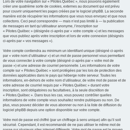
Lors de votre navigation sur « Pilotes.Québec », nous pouvons également
créer une quatrième sorte de cookies, externes au document qui est prévu
pour couvrir uniquement les pages créées par le logiciel phpBB. La seconde
manière est de récupérer les informations que vous nous envoyez et que nous
collectons. Ceci peut correspondre — mais n’est pas limité à — la publication
de messages en tant qu’utilisateur anonyme, l’inscription sur
« Pilotes.Québec » (désignée ci-après par « votre compte ») et les messages
que vous publiez après votre inscription et lors de votre connexion (désignés
ci-après par « vos messages »).
Votre compte contiendra au minimum un identifiant unique (désigné ci-après
par « votre nom d’utilisateur ») et un mot de passe personnel vous permettant
de vous connecter à votre compte (désigné ci-après par « votre mot de
passe ») et une adresse de courriel personnelle. Les informations de votre
compte sur « Pilotes.Québec » sont protégées par les lois de protection des
données applicables dans le pays qui héberge notre serveur. Toutes les
informations, en-dehors de votre nom d’utilisateur, de votre mot de passe et de
votre adresse de courriel requis par « Pilotes.Québec » durant votre
inscription, sont obligatoires ou facultatives, à la seule discrétion de
« Pilotes.Québec ». Dans tous les cas, vous pouvez contrôler quelles
informations de votre compte vous souhaitez rendre publiques ou non. De
plus, vous pouvez décider de vous abonner ou non à la liste de diffusion du
logiciel phpBB depuis une option disponible sur votre compte.
Votre mot de passe est chiffré (par un chiffrage à sens unique) afin qu’il soit
sécurisé. Cependant, il est recommandé de ne pas utiliser le même mot de
passe sur plusieurs sites internet différents. Votre mot de passe est le moyen