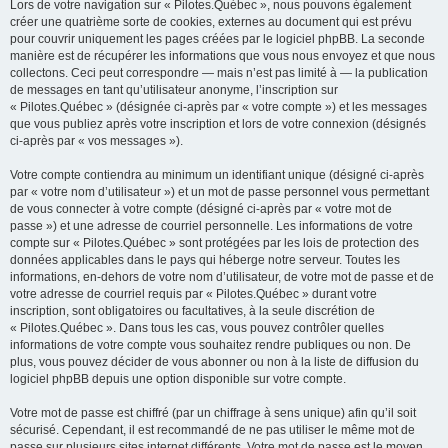
Lors de votre navigation sur « Pilotes.Québec », nous pouvons également
créer une quatrième sorte de cookies, externes au document qui est prévu
pour couvrir uniquement les pages créées par le logiciel phpBB. La seconde
manière est de récupérer les informations que vous nous envoyez et que nous
collectons. Ceci peut correspondre — mais n’est pas limité à — la publication
de messages en tant qu’utilisateur anonyme, l’inscription sur
« Pilotes.Québec » (désignée ci-après par « votre compte ») et les messages
que vous publiez après votre inscription et lors de votre connexion (désignés
ci-après par « vos messages »).
Votre compte contiendra au minimum un identifiant unique (désigné ci-après
par « votre nom d’utilisateur ») et un mot de passe personnel vous permettant
de vous connecter à votre compte (désigné ci-après par « votre mot de
passe ») et une adresse de courriel personnelle. Les informations de votre
compte sur « Pilotes.Québec » sont protégées par les lois de protection des
données applicables dans le pays qui héberge notre serveur. Toutes les
informations, en-dehors de votre nom d’utilisateur, de votre mot de passe et de
votre adresse de courriel requis par « Pilotes.Québec » durant votre
inscription, sont obligatoires ou facultatives, à la seule discrétion de
« Pilotes.Québec ». Dans tous les cas, vous pouvez contrôler quelles
informations de votre compte vous souhaitez rendre publiques ou non. De
plus, vous pouvez décider de vous abonner ou non à la liste de diffusion du
logiciel phpBB depuis une option disponible sur votre compte.
Votre mot de passe est chiffré (par un chiffrage à sens unique) afin qu’il soit
sécurisé. Cependant, il est recommandé de ne pas utiliser le même mot de
passe sur plusieurs sites internet différents. Votre mot de passe est le moyen