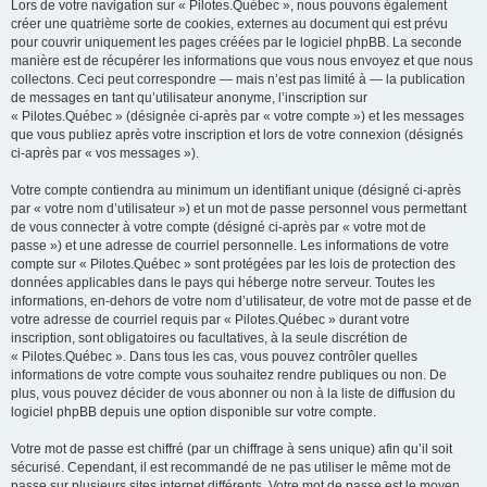
Lors de votre navigation sur « Pilotes.Québec », nous pouvons également
créer une quatrième sorte de cookies, externes au document qui est prévu
pour couvrir uniquement les pages créées par le logiciel phpBB. La seconde
manière est de récupérer les informations que vous nous envoyez et que nous
collectons. Ceci peut correspondre — mais n’est pas limité à — la publication
de messages en tant qu’utilisateur anonyme, l’inscription sur
« Pilotes.Québec » (désignée ci-après par « votre compte ») et les messages
que vous publiez après votre inscription et lors de votre connexion (désignés
ci-après par « vos messages »).
Votre compte contiendra au minimum un identifiant unique (désigné ci-après
par « votre nom d’utilisateur ») et un mot de passe personnel vous permettant
de vous connecter à votre compte (désigné ci-après par « votre mot de
passe ») et une adresse de courriel personnelle. Les informations de votre
compte sur « Pilotes.Québec » sont protégées par les lois de protection des
données applicables dans le pays qui héberge notre serveur. Toutes les
informations, en-dehors de votre nom d’utilisateur, de votre mot de passe et de
votre adresse de courriel requis par « Pilotes.Québec » durant votre
inscription, sont obligatoires ou facultatives, à la seule discrétion de
« Pilotes.Québec ». Dans tous les cas, vous pouvez contrôler quelles
informations de votre compte vous souhaitez rendre publiques ou non. De
plus, vous pouvez décider de vous abonner ou non à la liste de diffusion du
logiciel phpBB depuis une option disponible sur votre compte.
Votre mot de passe est chiffré (par un chiffrage à sens unique) afin qu’il soit
sécurisé. Cependant, il est recommandé de ne pas utiliser le même mot de
passe sur plusieurs sites internet différents. Votre mot de passe est le moyen