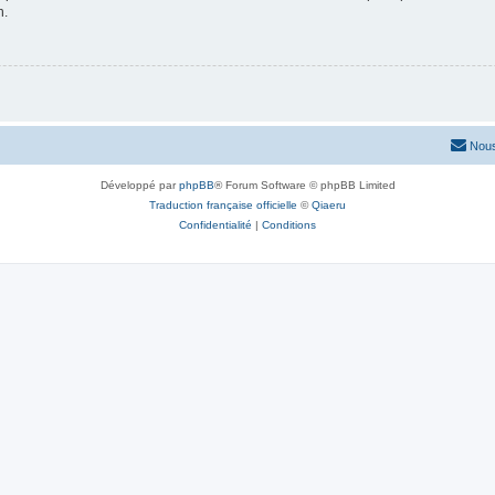
n.
Nous
Développé par
phpBB
® Forum Software © phpBB Limited
Traduction française officielle
©
Qiaeru
Confidentialité
|
Conditions