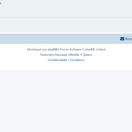
n.
Nous
Développé par
phpBB
® Forum Software © phpBB Limited
Traduction française officielle
©
Qiaeru
Confidentialité
|
Conditions