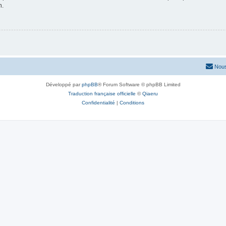
n.
Nous
Développé par
phpBB
® Forum Software © phpBB Limited
Traduction française officielle
©
Qiaeru
Confidentialité
|
Conditions