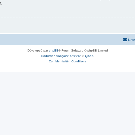
n.
Nous
Développé par
phpBB
® Forum Software © phpBB Limited
Traduction française officielle
©
Qiaeru
Confidentialité
|
Conditions