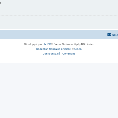
n.
Nous
Développé par
phpBB
® Forum Software © phpBB Limited
Traduction française officielle
©
Qiaeru
Confidentialité
|
Conditions