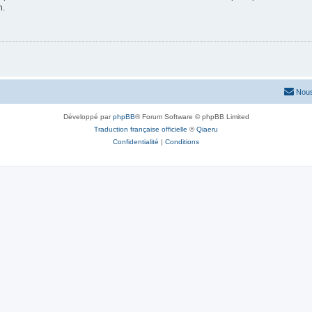
n.
Nous
Développé par
phpBB
® Forum Software © phpBB Limited
Traduction française officielle
©
Qiaeru
Confidentialité
|
Conditions