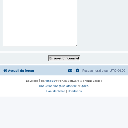
Accueil du forum
Fuseau horaire sur
UTC-04:00
Développé par
phpBB
® Forum Software © phpBB Limited
Traduction française officielle
©
Qiaeru
Confidentialité
|
Conditions