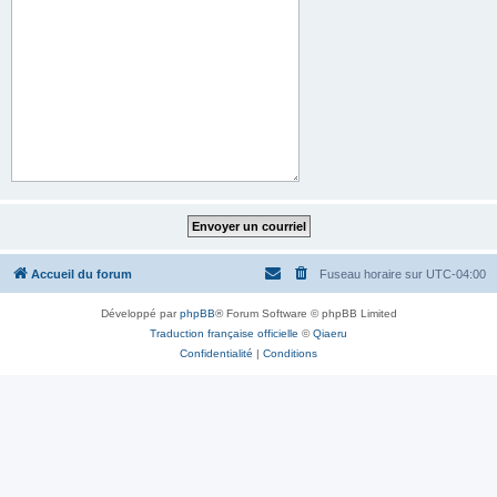
Accueil du forum
Fuseau horaire sur
UTC-04:00
Développé par
phpBB
® Forum Software © phpBB Limited
Traduction française officielle
©
Qiaeru
Confidentialité
|
Conditions