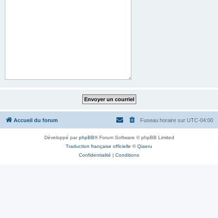
Accueil du forum
Fuseau horaire sur
UTC-04:00
Développé par
phpBB
® Forum Software © phpBB Limited
Traduction française officielle
©
Qiaeru
Confidentialité
|
Conditions