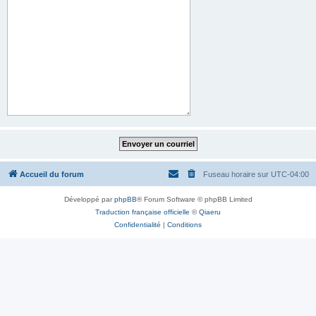
Accueil du forum
Fuseau horaire sur
UTC-04:00
Développé par
phpBB
® Forum Software © phpBB Limited
Traduction française officielle
©
Qiaeru
Confidentialité
|
Conditions