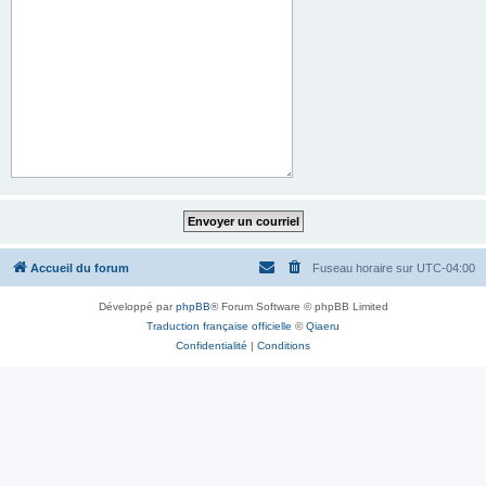
Accueil du forum
Fuseau horaire sur
UTC-04:00
Développé par
phpBB
® Forum Software © phpBB Limited
Traduction française officielle
©
Qiaeru
Confidentialité
|
Conditions