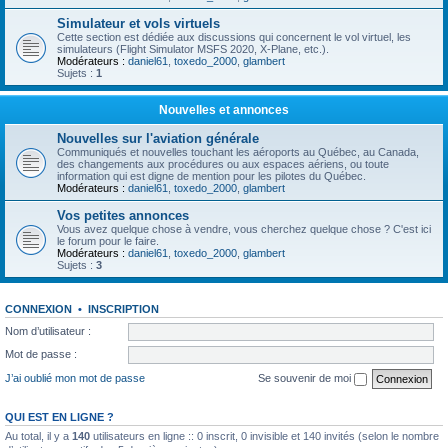
Simulateur et vols virtuels
Cette section est dédiée aux discussions qui concernent le vol virtuel, les
simulateurs (Flight Simulator MSFS 2020, X-Plane, etc.).
Modérateurs :
daniel61
,
toxedo_2000
,
glambert
Sujets :
1
Nouvelles et annonces
Nouvelles sur l'aviation générale
Communiqués et nouvelles touchant les aéroports au Québec, au Canada,
des changements aux procédures ou aux espaces aériens, ou toute
information qui est digne de mention pour les pilotes du Québec.
Modérateurs :
daniel61
,
toxedo_2000
,
glambert
Vos petites annonces
Vous avez quelque chose à vendre, vous cherchez quelque chose ? C'est ici
le forum pour le faire.
Modérateurs :
daniel61
,
toxedo_2000
,
glambert
Sujets :
3
CONNEXION
•
INSCRIPTION
Nom d’utilisateur :
Mot de passe :
J’ai oublié mon mot de passe
Se souvenir de moi
QUI EST EN LIGNE ?
Au total, il y a
140
utilisateurs en ligne :: 0 inscrit, 0 invisible et 140 invités (selon le nombre