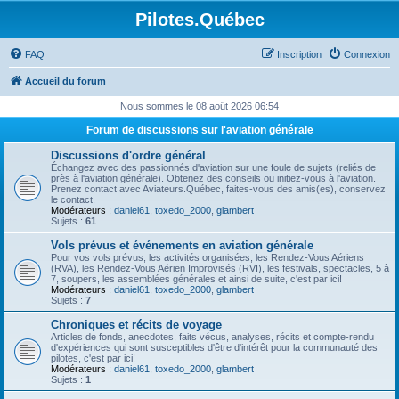
Pilotes.Québec
FAQ
Inscription
Connexion
Accueil du forum
Nous sommes le 08 août 2026 06:54
Forum de discussions sur l'aviation générale
Discussions d'ordre général
Échangez avec des passionnés d'aviation sur une foule de sujets (reliés de
près à l'aviation générale). Obtenez des conseils ou initiez-vous à l'aviation.
Prenez contact avec Aviateurs.Québec, faites-vous des amis(es), conservez
le contact.
Modérateurs :
daniel61
,
toxedo_2000
,
glambert
Sujets :
61
Vols prévus et événements en aviation générale
Pour vos vols prévus, les activités organisées, les Rendez-Vous Aériens
(RVA), les Rendez-Vous Aérien Improvisés (RVI), les festivals, spectacles, 5 à
7, soupers, les assemblées générales et ainsi de suite, c'est par ici!
Modérateurs :
daniel61
,
toxedo_2000
,
glambert
Sujets :
7
Chroniques et récits de voyage
Articles de fonds, anecdotes, faits vécus, analyses, récits et compte-rendu
d'expériences qui sont susceptibles d'être d'intérêt pour la communauté des
pilotes, c'est par ici!
Modérateurs :
daniel61
,
toxedo_2000
,
glambert
Sujets :
1