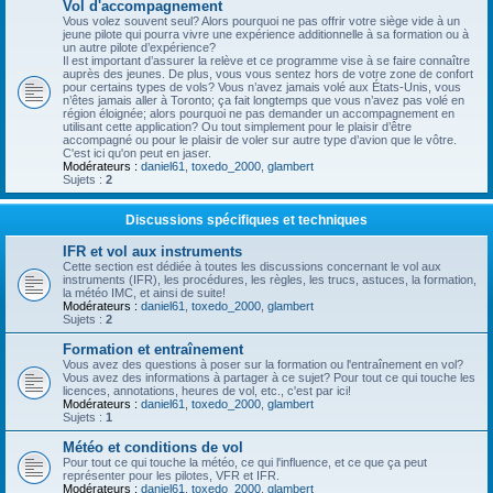
Vol d'accompagnement
Vous volez souvent seul? Alors pourquoi ne pas offrir votre siège vide à un
jeune pilote qui pourra vivre une expérience additionnelle à sa formation ou à
un autre pilote d’expérience?
Il est important d’assurer la relève et ce programme vise à se faire connaître
auprès des jeunes. De plus, vous vous sentez hors de votre zone de confort
pour certains types de vols? Vous n’avez jamais volé aux États-Unis, vous
n’êtes jamais aller à Toronto; ça fait longtemps que vous n’avez pas volé en
région éloignée; alors pourquoi ne pas demander un accompagnement en
utilisant cette application? Ou tout simplement pour le plaisir d’être
accompagné ou pour le plaisir de voler sur autre type d’avion que le vôtre.
C'est ici qu'on peut en jaser.
Modérateurs :
daniel61
,
toxedo_2000
,
glambert
Sujets :
2
Discussions spécifiques et techniques
IFR et vol aux instruments
Cette section est dédiée à toutes les discussions concernant le vol aux
instruments (IFR), les procédures, les règles, les trucs, astuces, la formation,
la météo IMC, et ainsi de suite!
Modérateurs :
daniel61
,
toxedo_2000
,
glambert
Sujets :
2
Formation et entraînement
Vous avez des questions à poser sur la formation ou l'entraînement en vol?
Vous avez des informations à partager à ce sujet? Pour tout ce qui touche les
licences, annotations, heures de vol, etc., c'est par ici!
Modérateurs :
daniel61
,
toxedo_2000
,
glambert
Sujets :
1
Météo et conditions de vol
Pour tout ce qui touche la météo, ce qui l'influence, et ce que ça peut
représenter pour les pilotes, VFR et IFR.
Modérateurs :
daniel61
,
toxedo_2000
,
glambert