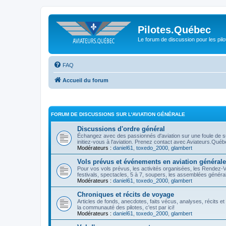
Pilotes.Québec
Le forum de discussion pour les pilo
FAQ
Accueil du forum
FORUM DE DISCUSSIONS SUR L'AVIATION GÉNÉRALE
Discussions d'ordre général
Échangez avec des passionnés d'aviation sur une foule de suj
initiez-vous à l'aviation. Prenez contact avec Aviateurs.Qué
Modérateurs :
daniel61
,
toxedo_2000
,
glambert
Vols prévus et événements en aviation générale
Pour vos vols prévus, les activités organisées, les Rendez-
festivals, spectacles, 5 à 7, soupers, les assemblées générales
Modérateurs :
daniel61
,
toxedo_2000
,
glambert
Chroniques et récits de voyage
Articles de fonds, anecdotes, faits vécus, analyses, récits e
la communauté des pilotes, c'est par ici!
Modérateurs :
daniel61
,
toxedo_2000
,
glambert