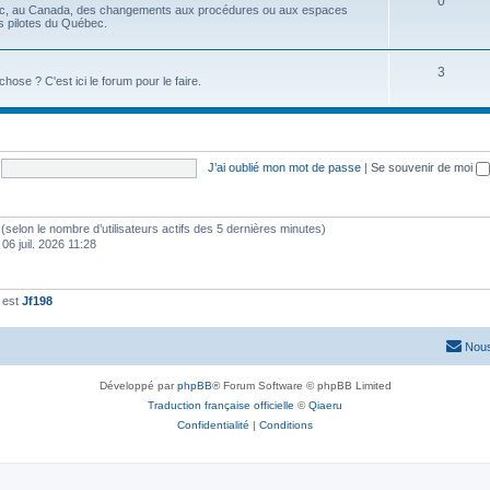
0
ec, au Canada, des changements aux procédures ou aux espaces
es pilotes du Québec.
3
se ? C'est ici le forum pour le faire.
J’ai oublié mon mot de passe
|
Se souvenir de moi
tés (selon le nombre d’utilisateurs actifs des 5 dernières minutes)
 06 juil. 2026 11:28
 est
Jf198
Nous
Développé par
phpBB
® Forum Software © phpBB Limited
Traduction française officielle
©
Qiaeru
Confidentialité
|
Conditions