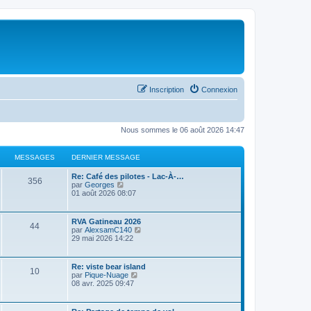
Inscription
Connexion
Nous sommes le 06 août 2026 14:47
MESSAGES
DERNIER MESSAGE
Re: Café des pilotes - Lac-À-…
356
C
par
Georges
o
01 août 2026 08:07
n
s
u
RVA Gatineau 2026
44
l
C
par
AlexsamC140
t
o
29 mai 2026 14:22
e
n
r
s
l
u
Re: viste bear island
e
10
l
C
par
Pique-Nuage
d
t
o
08 avr. 2025 09:47
e
e
n
r
r
s
n
l
u
i