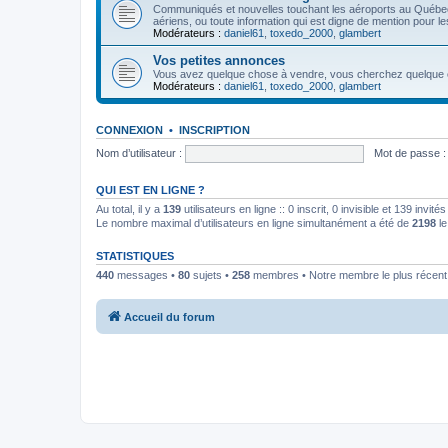
Communiqués et nouvelles touchant les aéroports au Québ
aériens, ou toute information qui est digne de mention pour l
Modérateurs :
daniel61
,
toxedo_2000
,
glambert
Vos petites annonces
Vous avez quelque chose à vendre, vous cherchez quelque cho
Modérateurs :
daniel61
,
toxedo_2000
,
glambert
CONNEXION
•
INSCRIPTION
Nom d’utilisateur :
Mot de passe :
QUI EST EN LIGNE ?
Au total, il y a
139
utilisateurs en ligne :: 0 inscrit, 0 invisible et 139 invi
Le nombre maximal d’utilisateurs en ligne simultanément a été de
2198
le
STATISTIQUES
440
messages •
80
sujets •
258
membres • Notre membre le plus récent
Accueil du forum