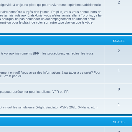
2
ège vide à un jeune pilote qui pourra vivre une expérience additionnelle
se faire connaître auprès des jeunes. De plus, vous vous sentez hors de
z jamais volé aux États-Unis, vous n’êtes jamais aller à Toronto; ça fait
rs pourquoi ne pas demander un accompagnement en utilisant cette
gné ou pour le plaisir de voler sur autre type d’avion que le vôtre.
SUJETS
2
le vol aux instruments (IFR), les procédures, les règles, les trucs,
1
înement en vol? Vous avez des informations à partager à ce sujet? Pour
., c'est par ici!
0
e ça peut représenter pour les pilotes, VFR et IFR.
1
l virtuel, les simulateurs (Flight Simulator MSFS 2020, X-Plane, etc.).
SUJETS