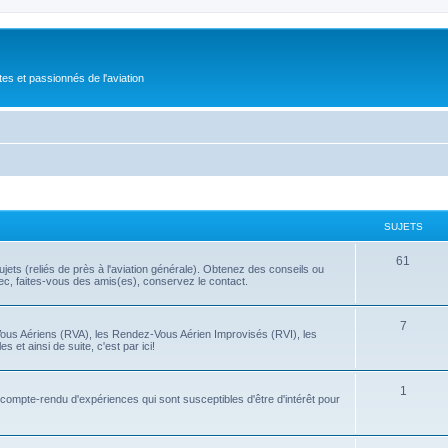
tes et passionnés de l'aviation
SUJETS
61
ets (reliés de près à l'aviation générale). Obtenez des conseils ou
bec, faites-vous des amis(es), conservez le contact.
7
Vous Aériens (RVA), les Rendez-Vous Aérien Improvisés (RVI), les
 et ainsi de suite, c'est par ici!
1
t compte-rendu d'expériences qui sont susceptibles d'être d'intérêt pour