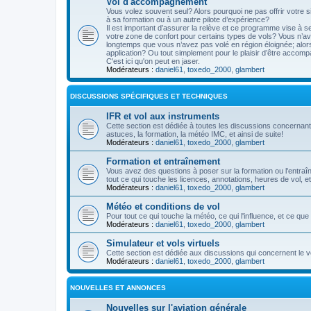
Vol d'accompagnement
Vous volez souvent seul? Alors pourquoi ne pas offrir votre si
à sa formation ou à un autre pilote d’expérience?
Il est important d’assurer la relève et ce programme vise à 
votre zone de confort pour certains types de vols? Vous n’ave
longtemps que vous n’avez pas volé en région éloignée; alo
application? Ou tout simplement pour le plaisir d’être accompa
C'est ici qu'on peut en jaser.
Modérateurs :
daniel61
,
toxedo_2000
,
glambert
DISCUSSIONS SPÉCIFIQUES ET TECHNIQUES
IFR et vol aux instruments
Cette section est dédiée à toutes les discussions concernant 
astuces, la formation, la météo IMC, et ainsi de suite!
Modérateurs :
daniel61
,
toxedo_2000
,
glambert
Formation et entraînement
Vous avez des questions à poser sur la formation ou l'entra
tout ce qui touche les licences, annotations, heures de vol, etc
Modérateurs :
daniel61
,
toxedo_2000
,
glambert
Météo et conditions de vol
Pour tout ce qui touche la météo, ce qui l'influence, et ce qu
Modérateurs :
daniel61
,
toxedo_2000
,
glambert
Simulateur et vols virtuels
Cette section est dédiée aux discussions qui concernent le vo
Modérateurs :
daniel61
,
toxedo_2000
,
glambert
NOUVELLES ET ANNONCES
Nouvelles sur l'aviation générale