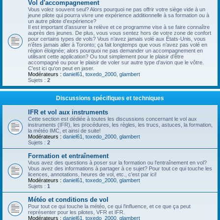
Vol d'accompagnement
Vous volez souvent seul? Alors pourquoi ne pas offrir votre siège vide à un
jeune pilote qui pourra vivre une expérience additionnelle à sa formation ou à
un autre pilote d’expérience?
Il est important d’assurer la relève et ce programme vise à se faire connaître
auprès des jeunes. De plus, vous vous sentez hors de votre zone de confort
pour certains types de vols? Vous n’avez jamais volé aux États-Unis, vous
n’êtes jamais aller à Toronto; ça fait longtemps que vous n’avez pas volé en
région éloignée; alors pourquoi ne pas demander un accompagnement en
utilisant cette application? Ou tout simplement pour le plaisir d’être
accompagné ou pour le plaisir de voler sur autre type d’avion que le vôtre.
C'est ici qu'on peut en jaser.
Modérateurs :
daniel61
,
toxedo_2000
,
glambert
Sujets :
2
Discussions spécifiques et techniques
IFR et vol aux instruments
Cette section est dédiée à toutes les discussions concernant le vol aux
instruments (IFR), les procédures, les règles, les trucs, astuces, la formation,
la météo IMC, et ainsi de suite!
Modérateurs :
daniel61
,
toxedo_2000
,
glambert
Sujets :
2
Formation et entraînement
Vous avez des questions à poser sur la formation ou l'entraînement en vol?
Vous avez des informations à partager à ce sujet? Pour tout ce qui touche les
licences, annotations, heures de vol, etc., c'est par ici!
Modérateurs :
daniel61
,
toxedo_2000
,
glambert
Sujets :
1
Météo et conditions de vol
Pour tout ce qui touche la météo, ce qui l'influence, et ce que ça peut
représenter pour les pilotes, VFR et IFR.
Modérateurs :
daniel61
,
toxedo_2000
,
glambert