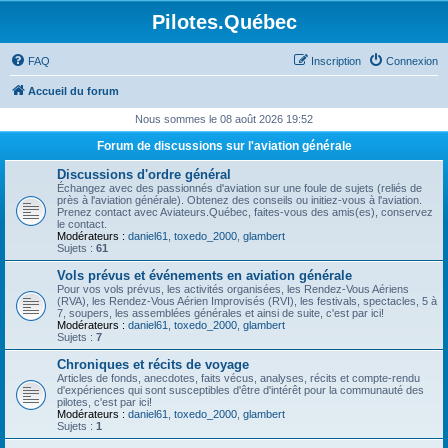
Pilotes.Québec
FAQ
Inscription
Connexion
Accueil du forum
Nous sommes le 08 août 2026 19:52
Forum de discussions sur l'aviation générale
Discussions d'ordre général
Échangez avec des passionnés d'aviation sur une foule de sujets (reliés de
près à l'aviation générale). Obtenez des conseils ou initiez-vous à l'aviation.
Prenez contact avec Aviateurs.Québec, faites-vous des amis(es), conservez
le contact.
Modérateurs :
daniel61
,
toxedo_2000
,
glambert
Sujets :
61
Vols prévus et événements en aviation générale
Pour vos vols prévus, les activités organisées, les Rendez-Vous Aériens
(RVA), les Rendez-Vous Aérien Improvisés (RVI), les festivals, spectacles, 5 à
7, soupers, les assemblées générales et ainsi de suite, c'est par ici!
Modérateurs :
daniel61
,
toxedo_2000
,
glambert
Sujets :
7
Chroniques et récits de voyage
Articles de fonds, anecdotes, faits vécus, analyses, récits et compte-rendu
d'expériences qui sont susceptibles d'être d'intérêt pour la communauté des
pilotes, c'est par ici!
Modérateurs :
daniel61
,
toxedo_2000
,
glambert
Sujets :
1