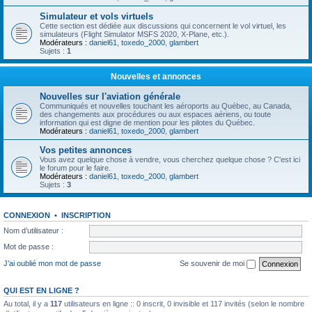
Simulateur et vols virtuels
Cette section est dédiée aux discussions qui concernent le vol virtuel, les
simulateurs (Flight Simulator MSFS 2020, X-Plane, etc.).
Modérateurs :
daniel61
,
toxedo_2000
,
glambert
Sujets :
1
Nouvelles et annonces
Nouvelles sur l'aviation générale
Communiqués et nouvelles touchant les aéroports au Québec, au Canada,
des changements aux procédures ou aux espaces aériens, ou toute
information qui est digne de mention pour les pilotes du Québec.
Modérateurs :
daniel61
,
toxedo_2000
,
glambert
Vos petites annonces
Vous avez quelque chose à vendre, vous cherchez quelque chose ? C'est ici
le forum pour le faire.
Modérateurs :
daniel61
,
toxedo_2000
,
glambert
Sujets :
3
CONNEXION
•
INSCRIPTION
Nom d’utilisateur :
Mot de passe :
J’ai oublié mon mot de passe
Se souvenir de moi
QUI EST EN LIGNE ?
Au total, il y a
117
utilisateurs en ligne :: 0 inscrit, 0 invisible et 117 invités (selon le nombre