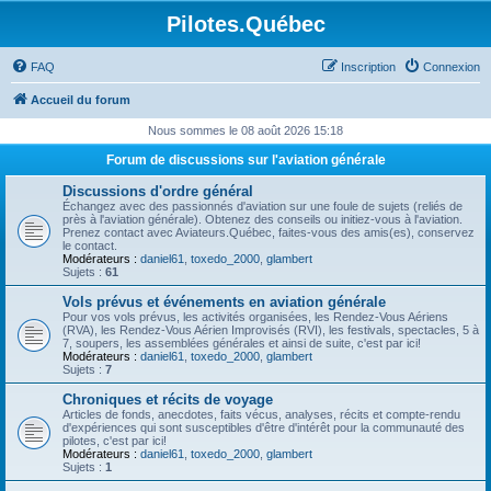
Pilotes.Québec
FAQ
Inscription
Connexion
Accueil du forum
Nous sommes le 08 août 2026 15:18
Forum de discussions sur l'aviation générale
Discussions d'ordre général
Échangez avec des passionnés d'aviation sur une foule de sujets (reliés de
près à l'aviation générale). Obtenez des conseils ou initiez-vous à l'aviation.
Prenez contact avec Aviateurs.Québec, faites-vous des amis(es), conservez
le contact.
Modérateurs :
daniel61
,
toxedo_2000
,
glambert
Sujets :
61
Vols prévus et événements en aviation générale
Pour vos vols prévus, les activités organisées, les Rendez-Vous Aériens
(RVA), les Rendez-Vous Aérien Improvisés (RVI), les festivals, spectacles, 5 à
7, soupers, les assemblées générales et ainsi de suite, c'est par ici!
Modérateurs :
daniel61
,
toxedo_2000
,
glambert
Sujets :
7
Chroniques et récits de voyage
Articles de fonds, anecdotes, faits vécus, analyses, récits et compte-rendu
d'expériences qui sont susceptibles d'être d'intérêt pour la communauté des
pilotes, c'est par ici!
Modérateurs :
daniel61
,
toxedo_2000
,
glambert
Sujets :
1