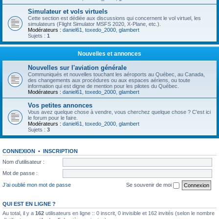
Simulateur et vols virtuels
Cette section est dédiée aux discussions qui concernent le vol virtuel, les
simulateurs (Flight Simulator MSFS 2020, X-Plane, etc.).
Modérateurs :
daniel61
,
toxedo_2000
,
glambert
Sujets :
1
Nouvelles et annonces
Nouvelles sur l'aviation générale
Communiqués et nouvelles touchant les aéroports au Québec, au Canada,
des changements aux procédures ou aux espaces aériens, ou toute
information qui est digne de mention pour les pilotes du Québec.
Modérateurs :
daniel61
,
toxedo_2000
,
glambert
Vos petites annonces
Vous avez quelque chose à vendre, vous cherchez quelque chose ? C'est ici
le forum pour le faire.
Modérateurs :
daniel61
,
toxedo_2000
,
glambert
Sujets :
3
CONNEXION
•
INSCRIPTION
Nom d’utilisateur :
Mot de passe :
J’ai oublié mon mot de passe
Se souvenir de moi
QUI EST EN LIGNE ?
Au total, il y a
162
utilisateurs en ligne :: 0 inscrit, 0 invisible et 162 invités (selon le nombre