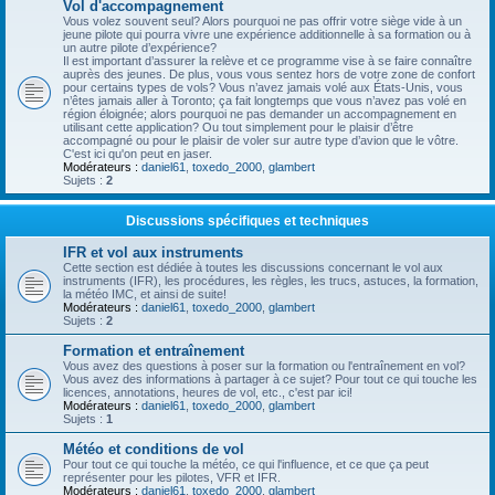
Vol d'accompagnement
Vous volez souvent seul? Alors pourquoi ne pas offrir votre siège vide à un
jeune pilote qui pourra vivre une expérience additionnelle à sa formation ou à
un autre pilote d’expérience?
Il est important d’assurer la relève et ce programme vise à se faire connaître
auprès des jeunes. De plus, vous vous sentez hors de votre zone de confort
pour certains types de vols? Vous n’avez jamais volé aux États-Unis, vous
n’êtes jamais aller à Toronto; ça fait longtemps que vous n’avez pas volé en
région éloignée; alors pourquoi ne pas demander un accompagnement en
utilisant cette application? Ou tout simplement pour le plaisir d’être
accompagné ou pour le plaisir de voler sur autre type d’avion que le vôtre.
C'est ici qu'on peut en jaser.
Modérateurs :
daniel61
,
toxedo_2000
,
glambert
Sujets :
2
Discussions spécifiques et techniques
IFR et vol aux instruments
Cette section est dédiée à toutes les discussions concernant le vol aux
instruments (IFR), les procédures, les règles, les trucs, astuces, la formation,
la météo IMC, et ainsi de suite!
Modérateurs :
daniel61
,
toxedo_2000
,
glambert
Sujets :
2
Formation et entraînement
Vous avez des questions à poser sur la formation ou l'entraînement en vol?
Vous avez des informations à partager à ce sujet? Pour tout ce qui touche les
licences, annotations, heures de vol, etc., c'est par ici!
Modérateurs :
daniel61
,
toxedo_2000
,
glambert
Sujets :
1
Météo et conditions de vol
Pour tout ce qui touche la météo, ce qui l'influence, et ce que ça peut
représenter pour les pilotes, VFR et IFR.
Modérateurs :
daniel61
,
toxedo_2000
,
glambert