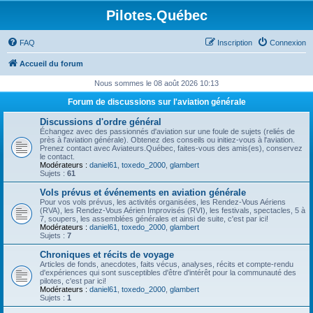
Pilotes.Québec
FAQ
Inscription
Connexion
Accueil du forum
Nous sommes le 08 août 2026 10:13
Forum de discussions sur l'aviation générale
Discussions d'ordre général
Échangez avec des passionnés d'aviation sur une foule de sujets (reliés de
près à l'aviation générale). Obtenez des conseils ou initiez-vous à l'aviation.
Prenez contact avec Aviateurs.Québec, faites-vous des amis(es), conservez
le contact.
Modérateurs :
daniel61
,
toxedo_2000
,
glambert
Sujets :
61
Vols prévus et événements en aviation générale
Pour vos vols prévus, les activités organisées, les Rendez-Vous Aériens
(RVA), les Rendez-Vous Aérien Improvisés (RVI), les festivals, spectacles, 5 à
7, soupers, les assemblées générales et ainsi de suite, c'est par ici!
Modérateurs :
daniel61
,
toxedo_2000
,
glambert
Sujets :
7
Chroniques et récits de voyage
Articles de fonds, anecdotes, faits vécus, analyses, récits et compte-rendu
d'expériences qui sont susceptibles d'être d'intérêt pour la communauté des
pilotes, c'est par ici!
Modérateurs :
daniel61
,
toxedo_2000
,
glambert
Sujets :
1