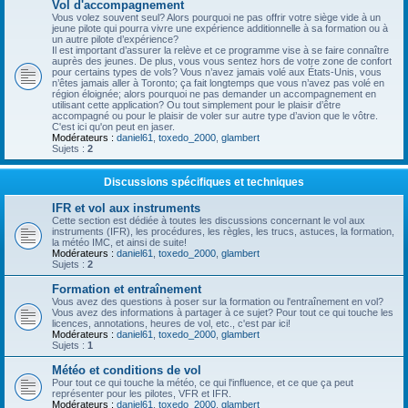
Vol d'accompagnement
Vous volez souvent seul? Alors pourquoi ne pas offrir votre siège vide à un
jeune pilote qui pourra vivre une expérience additionnelle à sa formation ou à
un autre pilote d’expérience?
Il est important d’assurer la relève et ce programme vise à se faire connaître
auprès des jeunes. De plus, vous vous sentez hors de votre zone de confort
pour certains types de vols? Vous n’avez jamais volé aux États-Unis, vous
n’êtes jamais aller à Toronto; ça fait longtemps que vous n’avez pas volé en
région éloignée; alors pourquoi ne pas demander un accompagnement en
utilisant cette application? Ou tout simplement pour le plaisir d’être
accompagné ou pour le plaisir de voler sur autre type d’avion que le vôtre.
C'est ici qu'on peut en jaser.
Modérateurs :
daniel61
,
toxedo_2000
,
glambert
Sujets :
2
Discussions spécifiques et techniques
IFR et vol aux instruments
Cette section est dédiée à toutes les discussions concernant le vol aux
instruments (IFR), les procédures, les règles, les trucs, astuces, la formation,
la météo IMC, et ainsi de suite!
Modérateurs :
daniel61
,
toxedo_2000
,
glambert
Sujets :
2
Formation et entraînement
Vous avez des questions à poser sur la formation ou l'entraînement en vol?
Vous avez des informations à partager à ce sujet? Pour tout ce qui touche les
licences, annotations, heures de vol, etc., c'est par ici!
Modérateurs :
daniel61
,
toxedo_2000
,
glambert
Sujets :
1
Météo et conditions de vol
Pour tout ce qui touche la météo, ce qui l'influence, et ce que ça peut
représenter pour les pilotes, VFR et IFR.
Modérateurs :
daniel61
,
toxedo_2000
,
glambert