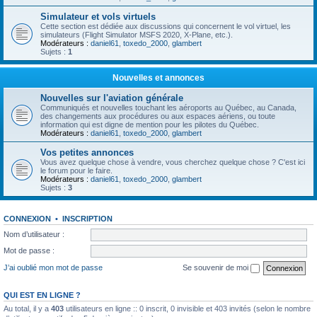
Simulateur et vols virtuels
Cette section est dédiée aux discussions qui concernent le vol virtuel, les
simulateurs (Flight Simulator MSFS 2020, X-Plane, etc.).
Modérateurs :
daniel61
,
toxedo_2000
,
glambert
Sujets :
1
Nouvelles et annonces
Nouvelles sur l'aviation générale
Communiqués et nouvelles touchant les aéroports au Québec, au Canada,
des changements aux procédures ou aux espaces aériens, ou toute
information qui est digne de mention pour les pilotes du Québec.
Modérateurs :
daniel61
,
toxedo_2000
,
glambert
Vos petites annonces
Vous avez quelque chose à vendre, vous cherchez quelque chose ? C'est ici
le forum pour le faire.
Modérateurs :
daniel61
,
toxedo_2000
,
glambert
Sujets :
3
CONNEXION
•
INSCRIPTION
Nom d’utilisateur :
Mot de passe :
J’ai oublié mon mot de passe
Se souvenir de moi
QUI EST EN LIGNE ?
Au total, il y a
403
utilisateurs en ligne :: 0 inscrit, 0 invisible et 403 invités (selon le nombre