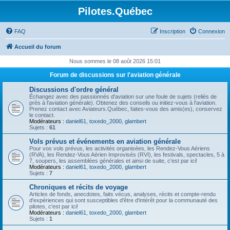
Pilotes.Québec
FAQ
Inscription
Connexion
Accueil du forum
Nous sommes le 08 août 2026 15:01
Forum de discussions sur l'aviation générale
Discussions d'ordre général
Échangez avec des passionnés d'aviation sur une foule de sujets (reliés de
près à l'aviation générale). Obtenez des conseils ou initiez-vous à l'aviation.
Prenez contact avec Aviateurs.Québec, faites-vous des amis(es), conservez
le contact.
Modérateurs :
daniel61
,
toxedo_2000
,
glambert
Sujets :
61
Vols prévus et événements en aviation générale
Pour vos vols prévus, les activités organisées, les Rendez-Vous Aériens
(RVA), les Rendez-Vous Aérien Improvisés (RVI), les festivals, spectacles, 5 à
7, soupers, les assemblées générales et ainsi de suite, c'est par ici!
Modérateurs :
daniel61
,
toxedo_2000
,
glambert
Sujets :
7
Chroniques et récits de voyage
Articles de fonds, anecdotes, faits vécus, analyses, récits et compte-rendu
d'expériences qui sont susceptibles d'être d'intérêt pour la communauté des
pilotes, c'est par ici!
Modérateurs :
daniel61
,
toxedo_2000
,
glambert
Sujets :
1