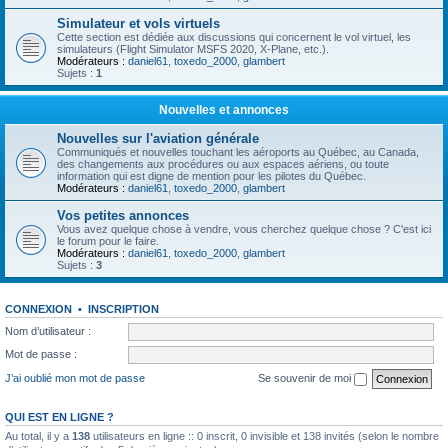
Simulateur et vols virtuels
Cette section est dédiée aux discussions qui concernent le vol virtuel, les
simulateurs (Flight Simulator MSFS 2020, X-Plane, etc.).
Modérateurs :
daniel61
,
toxedo_2000
,
glambert
Sujets :
1
Nouvelles et annonces
Nouvelles sur l'aviation générale
Communiqués et nouvelles touchant les aéroports au Québec, au Canada,
des changements aux procédures ou aux espaces aériens, ou toute
information qui est digne de mention pour les pilotes du Québec.
Modérateurs :
daniel61
,
toxedo_2000
,
glambert
Vos petites annonces
Vous avez quelque chose à vendre, vous cherchez quelque chose ? C'est ici
le forum pour le faire.
Modérateurs :
daniel61
,
toxedo_2000
,
glambert
Sujets :
3
CONNEXION
•
INSCRIPTION
Nom d’utilisateur :
Mot de passe :
J’ai oublié mon mot de passe
Se souvenir de moi
QUI EST EN LIGNE ?
Au total, il y a
138
utilisateurs en ligne :: 0 inscrit, 0 invisible et 138 invités (selon le nombre