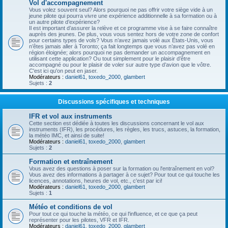
Vol d'accompagnement
Vous volez souvent seul? Alors pourquoi ne pas offrir votre siège vide à un
jeune pilote qui pourra vivre une expérience additionnelle à sa formation ou à
un autre pilote d’expérience?
Il est important d’assurer la relève et ce programme vise à se faire connaître
auprès des jeunes. De plus, vous vous sentez hors de votre zone de confort
pour certains types de vols? Vous n’avez jamais volé aux États-Unis, vous
n’êtes jamais aller à Toronto; ça fait longtemps que vous n’avez pas volé en
région éloignée; alors pourquoi ne pas demander un accompagnement en
utilisant cette application? Ou tout simplement pour le plaisir d’être
accompagné ou pour le plaisir de voler sur autre type d’avion que le vôtre.
C'est ici qu'on peut en jaser.
Modérateurs :
daniel61
,
toxedo_2000
,
glambert
Sujets :
2
Discussions spécifiques et techniques
IFR et vol aux instruments
Cette section est dédiée à toutes les discussions concernant le vol aux
instruments (IFR), les procédures, les règles, les trucs, astuces, la formation,
la météo IMC, et ainsi de suite!
Modérateurs :
daniel61
,
toxedo_2000
,
glambert
Sujets :
2
Formation et entraînement
Vous avez des questions à poser sur la formation ou l'entraînement en vol?
Vous avez des informations à partager à ce sujet? Pour tout ce qui touche les
licences, annotations, heures de vol, etc., c'est par ici!
Modérateurs :
daniel61
,
toxedo_2000
,
glambert
Sujets :
1
Météo et conditions de vol
Pour tout ce qui touche la météo, ce qui l'influence, et ce que ça peut
représenter pour les pilotes, VFR et IFR.
Modérateurs :
daniel61
,
toxedo_2000
,
glambert