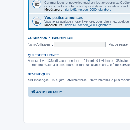
Communiqués et nouvelles touchant les aéroports au Québ
aériens, ou toute information qui est digne de mention pour l
Modérateurs :
daniel61
,
toxedo_2000
,
glambert
Vos petites annonces
Vous avez quelque chose à vendre, vous cherchez quelque cho
Modérateurs :
daniel61
,
toxedo_2000
,
glambert
CONNEXION
•
INSCRIPTION
Nom d’utilisateur :
Mot de passe :
QUI EST EN LIGNE ?
Au total, il y a
136
utilisateurs en ligne :: 0 inscrit, 0 invisible et 136 invi
Le nombre maximal d’utilisateurs en ligne simultanément a été de
2198
le
STATISTIQUES
440
messages •
80
sujets •
258
membres • Notre membre le plus récent
Accueil du forum