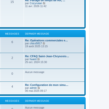
Re: Partage de temps de vol, …
e
15
l
e
C
par
Cozyrutan
d
t
r
o
11 avr. 2026 11:42
e
e
m
n
r
r
e
s
n
l
s
u
i
e
s
l
e
d
a
t
r
e
g
e
m
r
e
r
e
n
l
s
i
e
s
MESSAGES
DERNIER MESSAGE
e
d
a
r
e
g
m
Re: Opérations commerciales e…
r
e
6
e
C
par
chico5817
n
s
o
19 août 2025 13:15
i
s
n
e
a
s
r
g
u
m
Re: CFAQ Saint-Jean-Chrysosto…
e
2
l
e
C
par
huard
t
s
o
25 oct. 2024 15:30
e
s
n
r
a
s
l
g
u
Aucun message
e
e
0
l
d
t
e
e
r
r
n
Re: Configuration de mon simu…
l
4
i
C
par
admin
e
e
o
06 mai 2025 09:17
d
r
n
e
m
s
r
e
u
n
MESSAGES
DERNIER MESSAGE
s
l
i
s
t
e
a
Aucun message
e
r