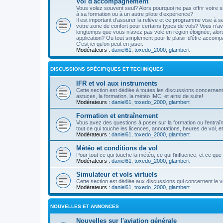
Vol d'accompagnement
Vous volez souvent seul? Alors pourquoi ne pas offrir votre si
à sa formation ou à un autre pilote d’expérience?
Il est important d’assurer la relève et ce programme vise à 
votre zone de confort pour certains types de vols? Vous n’ave
longtemps que vous n’avez pas volé en région éloignée; alo
application? Ou tout simplement pour le plaisir d’être accompa
C'est ici qu'on peut en jaser.
Modérateurs :
daniel61
,
toxedo_2000
,
glambert
DISCUSSIONS SPÉCIFIQUES ET TECHNIQUES
IFR et vol aux instruments
Cette section est dédiée à toutes les discussions concernant 
astuces, la formation, la météo IMC, et ainsi de suite!
Modérateurs :
daniel61
,
toxedo_2000
,
glambert
Formation et entraînement
Vous avez des questions à poser sur la formation ou l'entra
tout ce qui touche les licences, annotations, heures de vol, etc
Modérateurs :
daniel61
,
toxedo_2000
,
glambert
Météo et conditions de vol
Pour tout ce qui touche la météo, ce qui l'influence, et ce qu
Modérateurs :
daniel61
,
toxedo_2000
,
glambert
Simulateur et vols virtuels
Cette section est dédiée aux discussions qui concernent le vo
Modérateurs :
daniel61
,
toxedo_2000
,
glambert
NOUVELLES ET ANNONCES
Nouvelles sur l'aviation générale